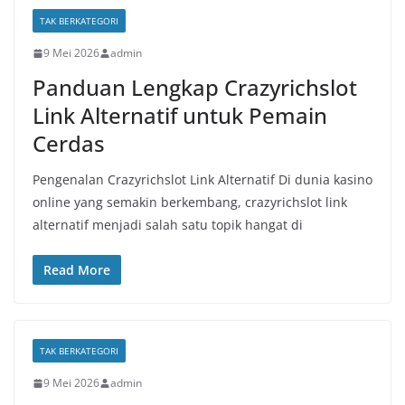
TAK BERKATEGORI
9 Mei 2026
admin
Panduan Lengkap Crazyrichslot
Link Alternatif untuk Pemain
Cerdas
Pengenalan Crazyrichslot Link Alternatif Di dunia kasino
online yang semakin berkembang, crazyrichslot link
alternatif menjadi salah satu topik hangat di
Read More
TAK BERKATEGORI
9 Mei 2026
admin