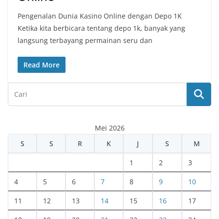
Pengenalan Dunia Kasino Online dengan Depo 1K
Ketika kita berbicara tentang depo 1k, banyak yang
langsung terbayang permainan seru dan
Read More
Mei 2026
S
S
R
K
J
S
M
1
2
3
4
5
6
7
8
9
10
11
12
13
14
15
16
17