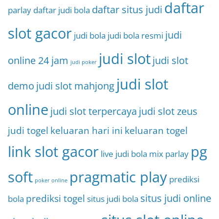
daftar
daftar situs judi
parlay
daftar judi bola
slot gacor
judi
judi bola
judi bola resmi
judi slot
online 24 jam
judi slot
judi poker
judi slot
demo
judi slot mahjong
online
judi slot terpercaya
judi slot zeus
judi togel
keluaran hari ini
keluaran togel
link slot gacor
pg
live judi bola
mix parlay
soft
pragmatic play
prediksi
poker online
prediksi togel
situs judi online
bola
situs judi bola