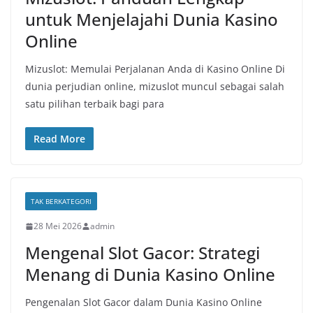
untuk Menjelajahi Dunia Kasino
Online
Mizuslot: Memulai Perjalanan Anda di Kasino Online Di
dunia perjudian online, mizuslot muncul sebagai salah
satu pilihan terbaik bagi para
Read More
TAK BERKATEGORI
28 Mei 2026
admin
Mengenal Slot Gacor: Strategi
Menang di Dunia Kasino Online
Pengenalan Slot Gacor dalam Dunia Kasino Online