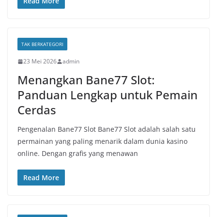
Read More
TAK BERKATEGORI
23 Mei 2026
admin
Menangkan Bane77 Slot:
Panduan Lengkap untuk Pemain
Cerdas
Pengenalan Bane77 Slot Bane77 Slot adalah salah satu
permainan yang paling menarik dalam dunia kasino
online. Dengan grafis yang menawan
Read More