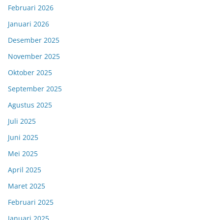
Februari 2026
Januari 2026
Desember 2025
November 2025
Oktober 2025
September 2025
Agustus 2025
Juli 2025
Juni 2025
Mei 2025
April 2025
Maret 2025
Februari 2025
Januari 2025