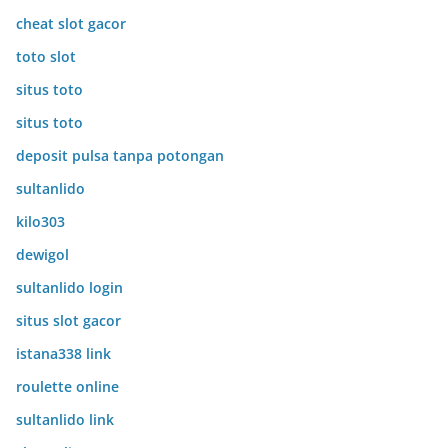
cheat slot gacor
toto slot
situs toto
situs toto
deposit pulsa tanpa potongan
sultanlido
kilo303
dewigol
sultanlido login
situs slot gacor
istana338 link
roulette online
sultanlido link