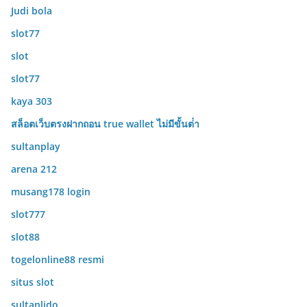
Judi bola
slot77
slot
slot77
kaya 303
สล็อตเว็บตรงฝากถอน true wallet ไม่มีขั้นต่ํา
sultanplay
arena 212
musang178 login
slot777
slot88
togelonline88 resmi
situs slot
sultanlido