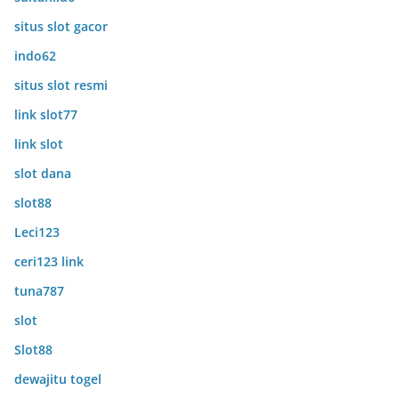
situs slot gacor
indo62
situs slot resmi
link slot77
link slot
slot dana
slot88
Leci123
ceri123 link
tuna787
slot
Slot88
dewajitu togel