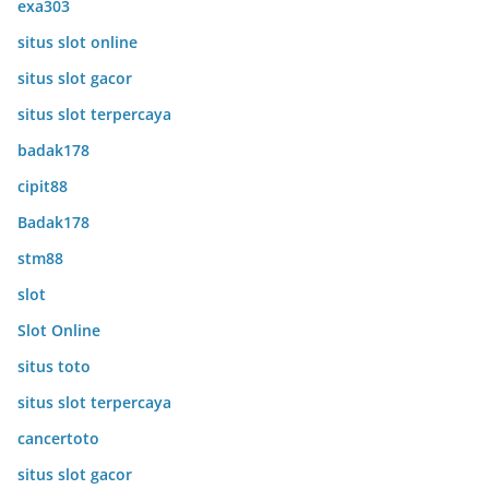
exa303
situs slot online
situs slot gacor
situs slot terpercaya
badak178
cipit88
Badak178
stm88
slot
Slot Online
situs toto
situs slot terpercaya
cancertoto
situs slot gacor