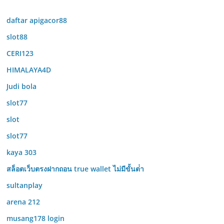
daftar apigacor88
slot88
CERI123
HIMALAYA4D
Judi bola
slot77
slot
slot77
kaya 303
สล็อตเว็บตรงฝากถอน true wallet ไม่มีขั้นต่ํา
sultanplay
arena 212
musang178 login