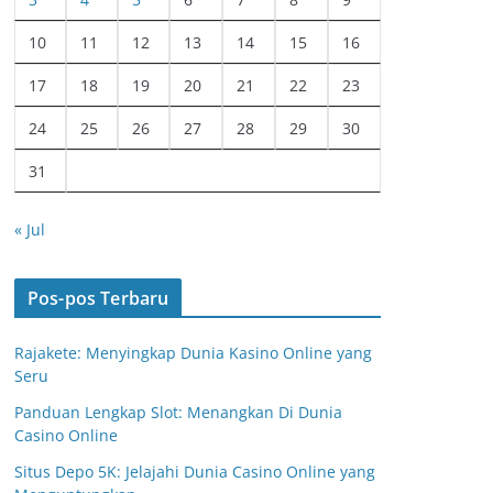
10
11
12
13
14
15
16
17
18
19
20
21
22
23
24
25
26
27
28
29
30
31
« Jul
Pos-pos Terbaru
Rajakete: Menyingkap Dunia Kasino Online yang
Seru
Panduan Lengkap Slot: Menangkan Di Dunia
Casino Online
Situs Depo 5K: Jelajahi Dunia Casino Online yang