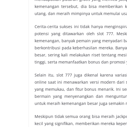
kemenangan tersebut, dia bisa memberikan k
utang, dan meraih mimpinya untuk memulai usa
Cerita-cerita sukses ini tidak hanya menginspi
potensi yang ditawarkan oleh slot 777. Mes
kemenangan, banyak pemain yang menyadari bah
berkontribusi pada keberhasilan mereka. Bany
besar, sering kali melakukan riset tentang me
tinggi, serta memanfaatkan bonus dan promosi 
Selain itu, slot 777 juga dikenal karena vari
online saat ini menawarkan versi modern dari 
yang memukau, dan fitur bonus menarik. Ini 
bermain yang menyenangkan dan menguntung
untuk meraih kemenangan besar juga semakin 
Meskipun tidak semua orang bisa meraih jack
kecil yang signifikan, memberikan mereka keper