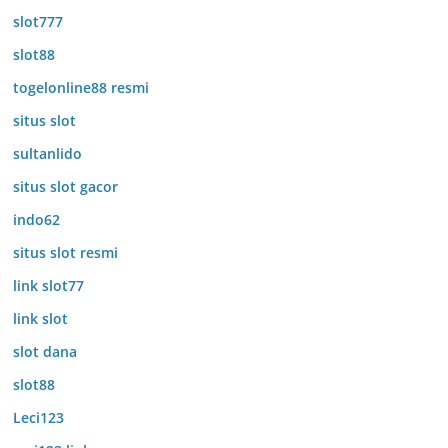
slot777
slot88
togelonline88 resmi
situs slot
sultanlido
situs slot gacor
indo62
situs slot resmi
link slot77
link slot
slot dana
slot88
Leci123