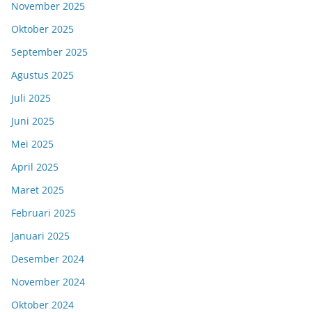
November 2025
Oktober 2025
September 2025
Agustus 2025
Juli 2025
Juni 2025
Mei 2025
April 2025
Maret 2025
Februari 2025
Januari 2025
Desember 2024
November 2024
Oktober 2024