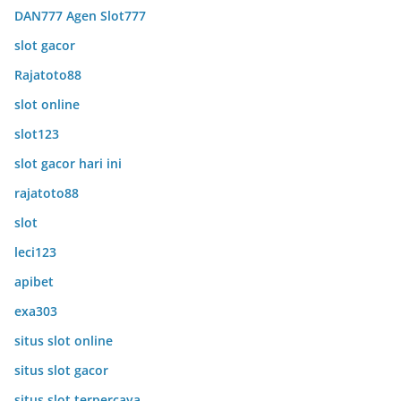
DAN777 Agen Slot777
slot gacor
Rajatoto88
slot online
slot123
slot gacor hari ini
rajatoto88
slot
leci123
apibet
exa303
situs slot online
situs slot gacor
situs slot terpercaya