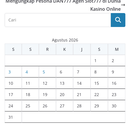
Mengungkap Pesona DAN777 Agen Slot777 di Dunia
Kasino Online
Agustus 2026
S
S
R
K
J
S
M
1
2
3
4
5
6
7
8
9
10
11
12
13
14
15
16
17
18
19
20
21
22
23
24
25
26
27
28
29
30
31