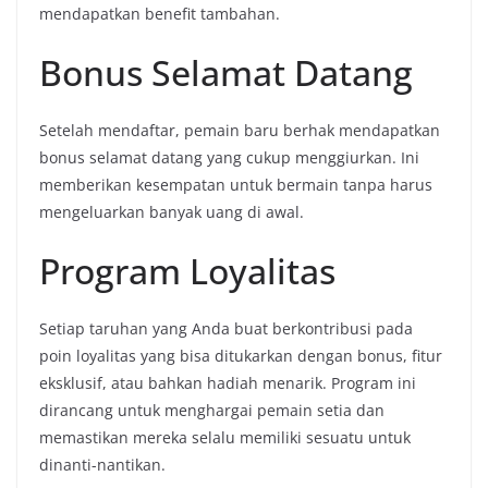
mendapatkan benefit tambahan.
Bonus Selamat Datang
Setelah mendaftar, pemain baru berhak mendapatkan
bonus selamat datang yang cukup menggiurkan. Ini
memberikan kesempatan untuk bermain tanpa harus
mengeluarkan banyak uang di awal.
Program Loyalitas
Setiap taruhan yang Anda buat berkontribusi pada
poin loyalitas yang bisa ditukarkan dengan bonus, fitur
eksklusif, atau bahkan hadiah menarik. Program ini
dirancang untuk menghargai pemain setia dan
memastikan mereka selalu memiliki sesuatu untuk
dinanti-nantikan.