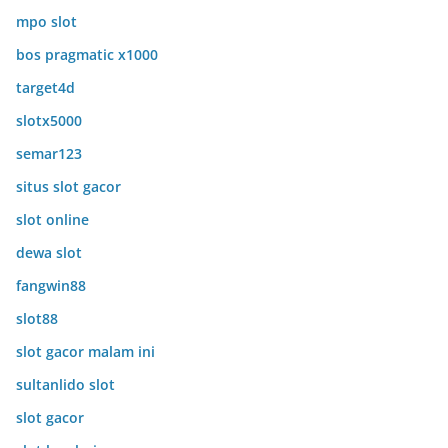
mpo slot
bos pragmatic x1000
target4d
slotx5000
semar123
situs slot gacor
slot online
dewa slot
fangwin88
slot88
slot gacor malam ini
sultanlido slot
slot gacor