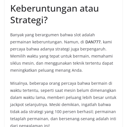
Keberuntungan atau
Strategi?
Banyak yang berargumen bahwa slot adalah
permainan keberuntungan. Namun, di
DAN777
, kami
percaya bahwa adanya strategi juga berpengaruh.
Memilih waktu yang tepat untuk bermain, memahami
siklus mesin, dan menggunakan teknik tertentu dapat
meningkatkan peluang menang Anda.
Misalnya, beberapa orang percaya bahwa bermain di
waktu tertentu, seperti saat mesin belum dimenangkan
dalam waktu lama, memberi peluang lebih besar untuk
jackpot selanjutnya. Meski demikian, ingatlah bahwa
tidak ada strategi yang 100 persen berhasil; permainan
tetaplah permainan, dan bersenang-senang adalah inti
dari pengalaman ini!