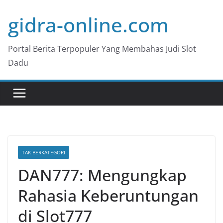
Skip
gidra-online.com
to
content
Portal Berita Terpopuler Yang Membahas Judi Slot
Dadu
TAK BERKATEGORI
DAN777: Mengungkap
Rahasia Keberuntungan
di Slot777