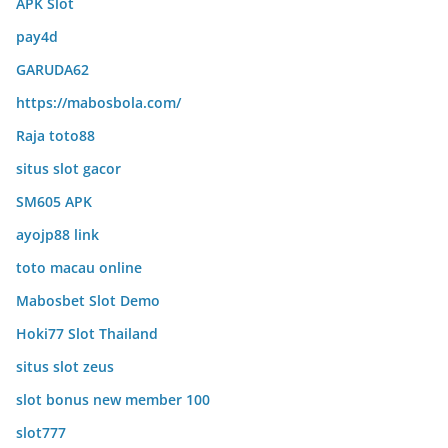
APK Slot
pay4d
GARUDA62
https://mabosbola.com/
Raja toto88
situs slot gacor
SM605 APK
ayojp88 link
toto macau online
Mabosbet Slot Demo
Hoki77 Slot Thailand
situs slot zeus
slot bonus new member 100
slot777