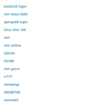
bosku33 login
slot dana 5000
apiraja88 login
Situs Slot 10K
slot
slot online
odin55
Slot88
slot gacor
rr777
slotwangi
SBOBET88
venom55