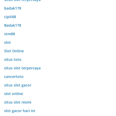
badak178
cipit88
Badak178
stm88
slot
Slot Online
situs toto
situs slot terpercaya
cancertoto
situs slot gacor
slot online
situs slot resmi
slot gacor hari ini