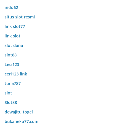
indo62
situs slot resmi
link slot77
link slot
slot dana
slot88
Leci123
ceri123 link
tuna787
slot
Slot88
dewajitu togel
bukaneko77.com