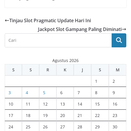
Tinjau Slot Pragmatic Update Hari Ini
Jackpot Slot Gampang Paling Diminati
Agustus 2026
S
S
R
K
J
S
M
1
2
3
4
5
6
7
8
9
10
11
12
13
14
15
16
17
18
19
20
21
22
23
24
25
26
27
28
29
30