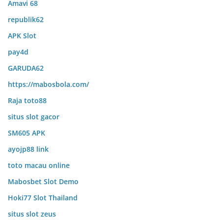
Amavi 68
republik62
APK Slot
pay4d
GARUDA62
https://mabosbola.com/
Raja toto88
situs slot gacor
SM605 APK
ayojp88 link
toto macau online
Mabosbet Slot Demo
Hoki77 Slot Thailand
situs slot zeus