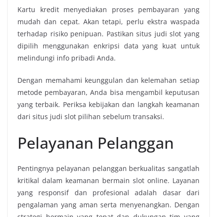
Kartu kredit menyediakan proses pembayaran yang
mudah dan cepat. Akan tetapi, perlu ekstra waspada
terhadap risiko penipuan. Pastikan situs judi slot yang
dipilih menggunakan enkripsi data yang kuat untuk
melindungi info pribadi Anda.
Dengan memahami keunggulan dan kelemahan setiap
metode pembayaran, Anda bisa mengambil keputusan
yang terbaik. Periksa kebijakan dan langkah keamanan
dari situs judi slot pilihan sebelum transaksi.
Pelayanan Pelanggan
Pentingnya pelayanan pelanggan berkualitas sangatlah
kritikal dalam keamanan bermain slot online. Layanan
yang responsif dan profesional adalah dasar dari
pengalaman yang aman serta menyenangkan. Dengan
strategi bermain yang tepat dan dukungan tim yang