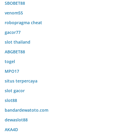
SBOBET88
venom55
robopragma cheat
gacor77
slot thailand
ABGBET88
togel
MPO17
situs terpercaya
slot gacor
slot88
bandardewatoto.com
dewaslot88
AKA4D