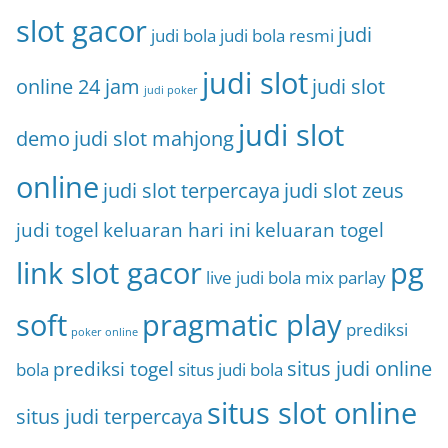
slot gacor
judi
judi bola
judi bola resmi
judi slot
online 24 jam
judi slot
judi poker
judi slot
demo
judi slot mahjong
online
judi slot terpercaya
judi slot zeus
judi togel
keluaran hari ini
keluaran togel
link slot gacor
pg
live judi bola
mix parlay
soft
pragmatic play
prediksi
poker online
prediksi togel
situs judi online
bola
situs judi bola
situs slot online
situs judi terpercaya