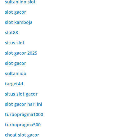
sultanlido slot
slot gacor
slot kamboja
slot88
situs slot
slot gacor 2025
slot gacor
sultanlido
target4d
situs slot gacor
slot gacor hari ini
turbopragma1000
turbopragma500
cheat slot gacor