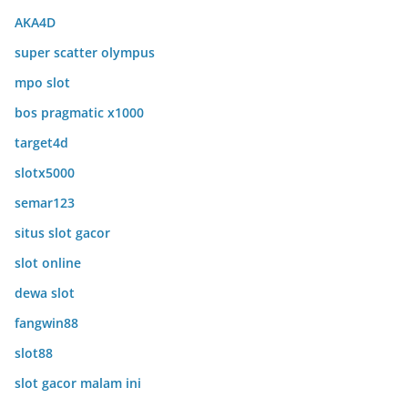
AKA4D
super scatter olympus
mpo slot
bos pragmatic x1000
target4d
slotx5000
semar123
situs slot gacor
slot online
dewa slot
fangwin88
slot88
slot gacor malam ini