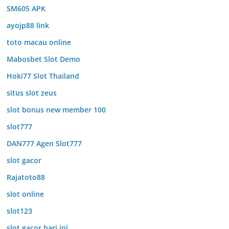
SM605 APK
ayojp88 link
toto macau online
Mabosbet Slot Demo
Hoki77 Slot Thailand
situs slot zeus
slot bonus new member 100
slot777
DAN777 Agen Slot777
slot gacor
Rajatoto88
slot online
slot123
slot gacor hari ini