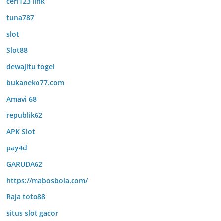
ceri123 link
tuna787
slot
Slot88
dewajitu togel
bukaneko77.com
Amavi 68
republik62
APK Slot
pay4d
GARUDA62
https://mabosbola.com/
Raja toto88
situs slot gacor