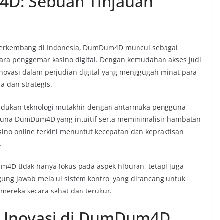
: Sebuah Tinjauan
 berkembang di Indonesia, DumDum4D muncul sebagai
ara penggemar kasino digital. Dengan kemudahan akses judi
novasi dalam perjudian digital yang menggugah minat para
 dan strategis.
dukan teknologi mutakhir dengan antarmuka pengguna
una DumDum4D yang intuitif serta meminimalisir hambatan
asino online terkini menuntut kecepatan dan kepraktisan
.
D tidak hanya fokus pada aspek hiburan, tetapi juga
ng jawab melalui sistem kontrol yang dirancang untuk
mereka secara sehat dan terukur.
n Inovasi di DumDum4D