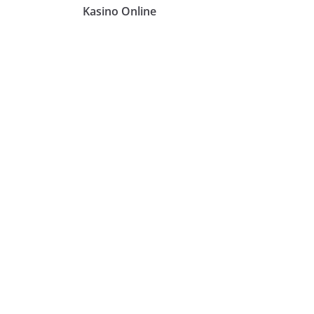
Kasino Online