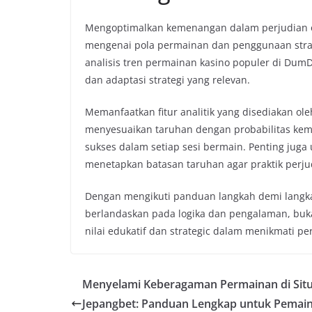
Mengoptimalkan kemenangan dalam perjudia
mengenai pola permainan dan penggunaan strat
analisis tren permainan kasino populer di D
dan adaptasi strategi yang relevan.
Memanfaatkan fitur analitik yang disediakan ol
menyesuaikan taruhan dengan probabilitas kem
sukses dalam setiap sesi bermain. Penting jug
menetapkan batasan taruhan agar praktik perju
Dengan mengikuti panduan langkah demi langk
berlandaskan pada logika dan pengalaman, bu
nilai edukatif dan strategic dalam menikmati
Menyelami Keberagaman Permainan di Sit
Jepangbet: Panduan Lengkap untuk Pemai