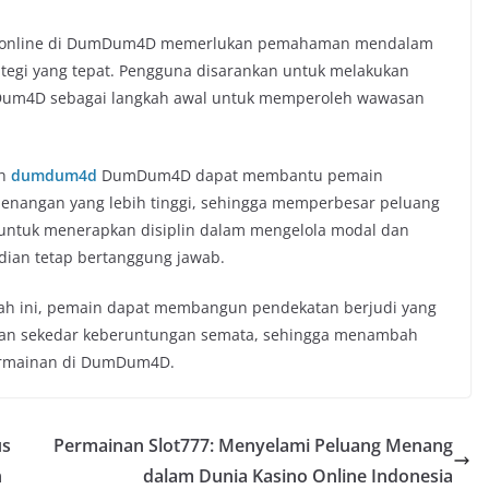
n online di DumDum4D memerlukan pemahaman mendalam
egi yang tepat. Pengguna disarankan untuk melakukan
umDum4D sebagai langkah awal untuk memperoleh wawasan
eh
dumdum4d
DumDum4D dapat membantu pemain
enangan yang lebih tinggi, sehingga memperbesar peluang
a untuk menerapkan disiplin dalam mengelola modal dan
dian tetap bertanggung jawab.
ah ini, pemain dapat membangun pendekatan berjudi yang
kan sekedar keberuntungan semata, sehingga menambah
 permainan di DumDum4D.
us
Permainan Slot777: Menyelami Peluang Menang
n
dalam Dunia Kasino Online Indonesia