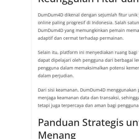
DumDum4D dikenal dengan sejumlah fitur unik 
online paling progresif di Indonesia. Salah satu
DumDum4D yang memungkinkan pemain memanfa
adaptif dan cermat terhadap permainan.
Selain itu, platform ini menyediakan ruang bagi
dapat dipelajari oleh pengguna dari berbagai l
pengguna dalam memaksimalkan potensi kemena
dalam perjudian.
Dari sisi keamanan, DumDum4D menggunakan prot
menjaga keamanan data dan transaksi, sehingga
tetapi juga terpercaya dan aman bagi pengguna
Panduan Strategis un
Menang