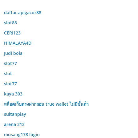
daftar apigacor88
slot88
CERI123
HIMALAYA4D
Judi bola
slot77
slot
slot77
kaya 303
สล็อตเว็บตรงฝากถอน true wallet ไม่มีขั้นต่ํา
sultanplay
arena 212
musang178 login