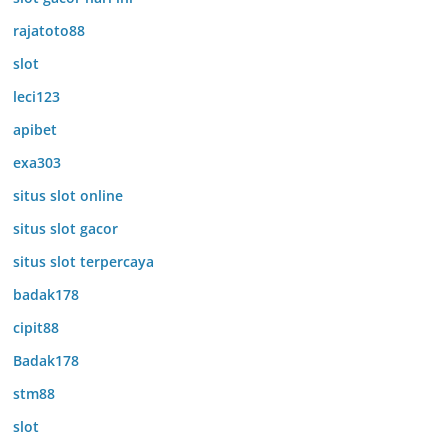
rajatoto88
slot
leci123
apibet
exa303
situs slot online
situs slot gacor
situs slot terpercaya
badak178
cipit88
Badak178
stm88
slot