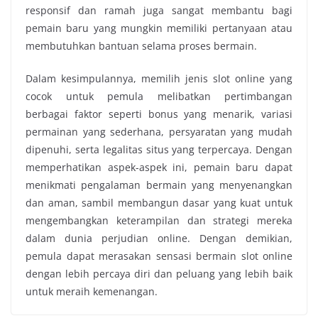
responsif dan ramah juga sangat membantu bagi
pemain baru yang mungkin memiliki pertanyaan atau
membutuhkan bantuan selama proses bermain.
Dalam kesimpulannya, memilih jenis slot online yang
cocok untuk pemula melibatkan pertimbangan
berbagai faktor seperti bonus yang menarik, variasi
permainan yang sederhana, persyaratan yang mudah
dipenuhi, serta legalitas situs yang terpercaya. Dengan
memperhatikan aspek-aspek ini, pemain baru dapat
menikmati pengalaman bermain yang menyenangkan
dan aman, sambil membangun dasar yang kuat untuk
mengembangkan keterampilan dan strategi mereka
dalam dunia perjudian online. Dengan demikian,
pemula dapat merasakan sensasi bermain slot online
dengan lebih percaya diri dan peluang yang lebih baik
untuk meraih kemenangan.