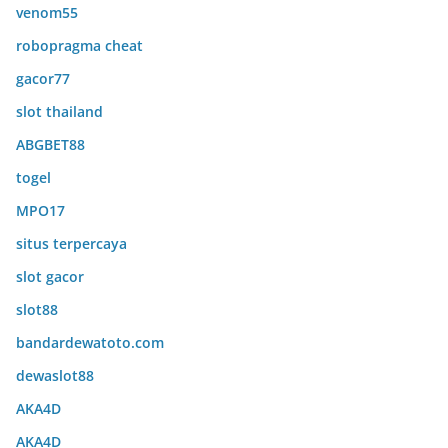
venom55
robopragma cheat
gacor77
slot thailand
ABGBET88
togel
MPO17
situs terpercaya
slot gacor
slot88
bandardewatoto.com
dewaslot88
AKA4D
AKA4D