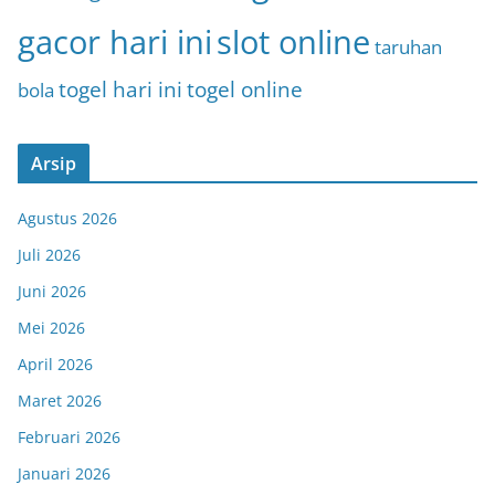
gacor hari ini
slot online
taruhan
togel hari ini
togel online
bola
Arsip
Agustus 2026
Juli 2026
Juni 2026
Mei 2026
April 2026
Maret 2026
Februari 2026
Januari 2026