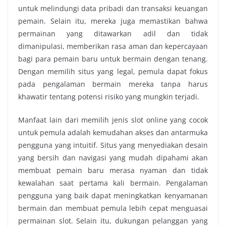
untuk melindungi data pribadi dan transaksi keuangan
pemain. Selain itu, mereka juga memastikan bahwa
permainan yang ditawarkan adil dan tidak
dimanipulasi, memberikan rasa aman dan kepercayaan
bagi para pemain baru untuk bermain dengan tenang.
Dengan memilih situs yang legal, pemula dapat fokus
pada pengalaman bermain mereka tanpa harus
khawatir tentang potensi risiko yang mungkin terjadi.
Manfaat lain dari memilih jenis slot online yang cocok
untuk pemula adalah kemudahan akses dan antarmuka
pengguna yang intuitif. Situs yang menyediakan desain
yang bersih dan navigasi yang mudah dipahami akan
membuat pemain baru merasa nyaman dan tidak
kewalahan saat pertama kali bermain. Pengalaman
pengguna yang baik dapat meningkatkan kenyamanan
bermain dan membuat pemula lebih cepat menguasai
permainan slot. Selain itu, dukungan pelanggan yang