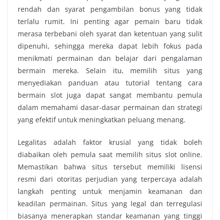
rendah dan syarat pengambilan bonus yang tidak
terlalu rumit. Ini penting agar pemain baru tidak
merasa terbebani oleh syarat dan ketentuan yang sulit
dipenuhi, sehingga mereka dapat lebih fokus pada
menikmati permainan dan belajar dari pengalaman
bermain mereka. Selain itu, memilih situs yang
menyediakan panduan atau tutorial tentang cara
bermain slot juga dapat sangat membantu pemula
dalam memahami dasar-dasar permainan dan strategi
yang efektif untuk meningkatkan peluang menang.
Legalitas adalah faktor krusial yang tidak boleh
diabaikan oleh pemula saat memilih situs slot online.
Memastikan bahwa situs tersebut memiliki lisensi
resmi dari otoritas perjudian yang terpercaya adalah
langkah penting untuk menjamin keamanan dan
keadilan permainan. Situs yang legal dan terregulasi
biasanya menerapkan standar keamanan yang tinggi