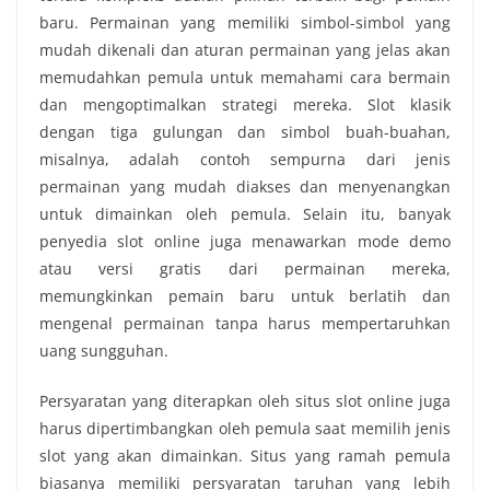
baru. Permainan yang memiliki simbol-simbol yang
mudah dikenali dan aturan permainan yang jelas akan
memudahkan pemula untuk memahami cara bermain
dan mengoptimalkan strategi mereka. Slot klasik
dengan tiga gulungan dan simbol buah-buahan,
misalnya, adalah contoh sempurna dari jenis
permainan yang mudah diakses dan menyenangkan
untuk dimainkan oleh pemula. Selain itu, banyak
penyedia slot online juga menawarkan mode demo
atau versi gratis dari permainan mereka,
memungkinkan pemain baru untuk berlatih dan
mengenal permainan tanpa harus mempertaruhkan
uang sungguhan.
Persyaratan yang diterapkan oleh situs slot online juga
harus dipertimbangkan oleh pemula saat memilih jenis
slot yang akan dimainkan. Situs yang ramah pemula
biasanya memiliki persyaratan taruhan yang lebih