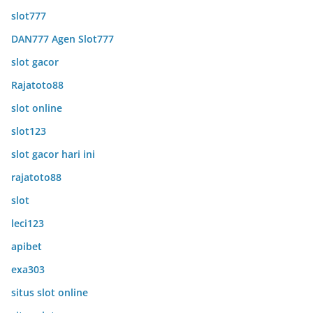
slot777
DAN777 Agen Slot777
slot gacor
Rajatoto88
slot online
slot123
slot gacor hari ini
rajatoto88
slot
leci123
apibet
exa303
situs slot online