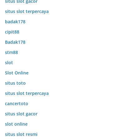
situs slot gacor
situs slot terpercaya
badak178
cipit88
Badak178
stm88
slot
Slot Online
situs toto
situs slot terpercaya
cancertoto
situs slot gacor
slot online
situs slot resmi