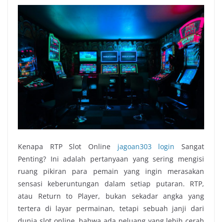
Kenapa RTP Slot Online
jagoan303 login
Sangat
Penting? Ini adalah pertanyaan yang sering mengisi
ruang pikiran para pemain yang ingin merasakan
sensasi keberuntungan dalam setiap putaran. RTP,
atau Return to Player, bukan sekadar angka yang
tertera di layar permainan, tetapi sebuah janji dari
dunia slot online, bahwa ada peluang yang lebih cerah