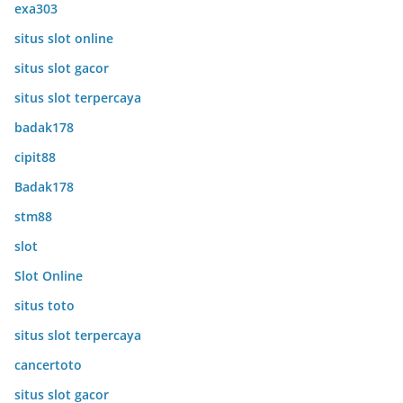
exa303
situs slot online
situs slot gacor
situs slot terpercaya
badak178
cipit88
Badak178
stm88
slot
Slot Online
situs toto
situs slot terpercaya
cancertoto
situs slot gacor