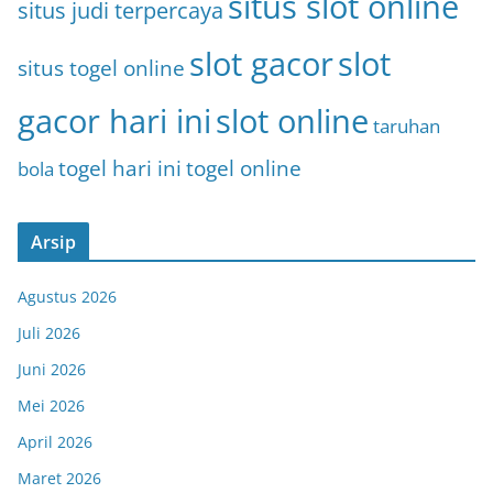
situs slot online
situs judi terpercaya
slot gacor
slot
situs togel online
gacor hari ini
slot online
taruhan
togel hari ini
togel online
bola
Arsip
Agustus 2026
Juli 2026
Juni 2026
Mei 2026
April 2026
Maret 2026