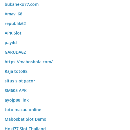
bukaneko77.com
Amavi 68
republik62
APK Slot
pay4d
GARUDA62
https://mabosbola.com/
Raja toto88
situs slot gacor
SM605 APK
ayojp88 link
toto macau online
Mabosbet Slot Demo
Hoki77 Slot Thailand