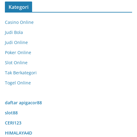
Kategori
Casino Online
Judi Bola
Judi Online
Poker Online
Slot Online
Tak Berkategori
Togel Online
daftar apigacor88
slot88
CERI123
HIMALAYA4D