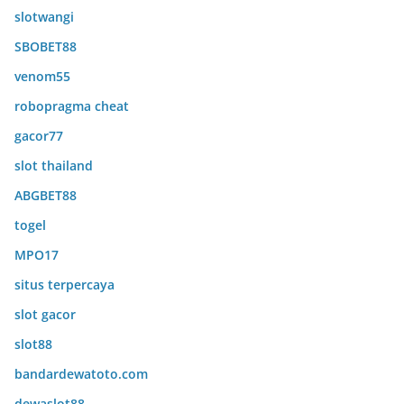
slotwangi
SBOBET88
venom55
robopragma cheat
gacor77
slot thailand
ABGBET88
togel
MPO17
situs terpercaya
slot gacor
slot88
bandardewatoto.com
dewaslot88