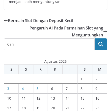
menjadi lebih menguntungkan.
Bermain Slot Dengan Deposit Kecil
Pengaruh AI Pada Permainan Slot yang
Menguntungkan
Agustus 2026
S
S
R
K
J
S
M
1
2
3
4
5
6
7
8
9
10
11
12
13
14
15
16
17
18
19
20
21
22
23