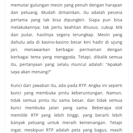
memutar gulungan mesin yang penuh dengan harapan
dan peluang. Mudah dimainkan, itu adalah pesona
pertama yang tak bisa dipungkiri. Siapa pun bisa
melakukannya; tak perlu keahlian khusus, cukup klik
dan putar, hasilnya segera terungkap. Mesin yang
dahulu ada di kasino-kasino besar kini hadir di ujung
jari, menawarkan berbagai permainan dengan
berbagai tema yang menggoda. Tetapi, dibalik semua
itu, pertanyaan yang selalu muncul adalah: “Apakah
saya akan menang?”
Kunci dari jawaban itu, ada pada RTP. Angka ini seperti
kunci yang membuka pintu keberuntungan. Namun,
tidak semua pintu itu sama besar, dan tidak semua
kunci membuka jalan yang sama. Beberapa slot
memiliki RTP yang lebih tinggi, yang berarti lebih
banyak peluang untuk meraih kemenangan. Tetapi
ingat, meskipun RTP adalah peta yang bagus, masih