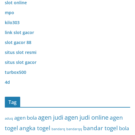
slot online
mpo
kilo303
link slot gacor
slot gacor 88
situs slot resmi
situs slot gacor
turbox500
4d
Tag
agen judi
agen judi online
agen
agen bola
aduq
togel
angka togel
bandar togel
bola
bandarq
bandarqq