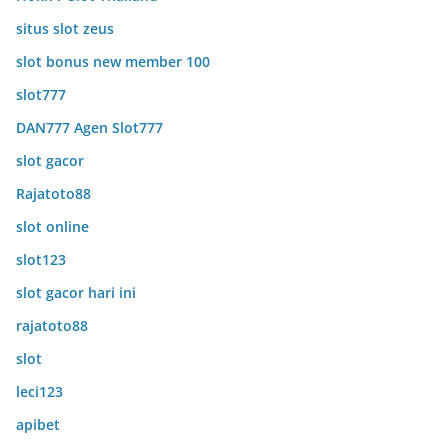
situs slot zeus
slot bonus new member 100
slot777
DAN777 Agen Slot777
slot gacor
Rajatoto88
slot online
slot123
slot gacor hari ini
rajatoto88
slot
leci123
apibet