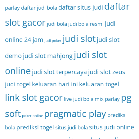
daftar
daftar situs judi
parlay
daftar judi bola
slot gacor
judi
judi bola
judi bola resmi
judi slot
online 24 jam
judi slot
judi poker
judi slot
demo
judi slot mahjong
online
judi slot terpercaya
judi slot zeus
judi togel
keluaran hari ini
keluaran togel
link slot gacor
pg
live judi bola
mix parlay
soft
pragmatic play
prediksi
poker online
prediksi togel
situs judi online
bola
situs judi bola