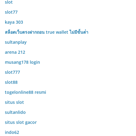
slot
slot77
kaya 303
สล็อตเว็บตรงฝากถอน true wallet ไม่มีขั้นต่ํา
sultanplay
arena 212
musang178 login
slot777
slot88
togelonline88 resmi
situs slot
sultanlido
situs slot gacor
indo62