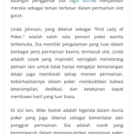
kalangan penggemar slot
login ulti188
menjadikan
mereka sebagai teman terbesar dalam permainan slot
gacor.
Linda Johnson, yang dikenal sebagai “First Lady of
Poker,” adalah salah satu pemain poker wanita
terkemuka. Dia memiliki pengalaman yang luas dalam
berbagai jenis permainan kasino, termasuk slot. Linda
adalah sosok yang inspiratif, seringkali mendorong
pemain lain untuk tidak hanya mengejar kemenangan
tetapi juga menikmati setiap momen permainan.
Keberhasilannya dalam poker membuktikan bahwa
keterampilan, dedikasi, dan ketekunan dapat
membawa hasil yang luar biasa.
Di sisi lain, Mike Sexton adalah legenda dalam dunia
poker yang juga dikenal sebagai komentator dan
penggiat permainan. Dia adalah sosok yang
berpengaruh dalam mempopulerkan permainan poker