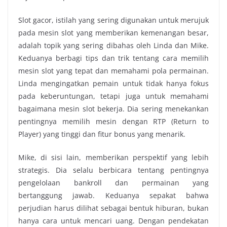
Slot gacor, istilah yang sering digunakan untuk merujuk
pada mesin slot yang memberikan kemenangan besar,
adalah topik yang sering dibahas oleh Linda dan Mike.
Keduanya berbagi tips dan trik tentang cara memilih
mesin slot yang tepat dan memahami pola permainan.
Linda mengingatkan pemain untuk tidak hanya fokus
pada keberuntungan, tetapi juga untuk memahami
bagaimana mesin slot bekerja. Dia sering menekankan
pentingnya memilih mesin dengan RTP (Return to
Player) yang tinggi dan fitur bonus yang menarik.
Mike, di sisi lain, memberikan perspektif yang lebih
strategis. Dia selalu berbicara tentang pentingnya
pengelolaan bankroll dan permainan yang
bertanggung jawab. Keduanya sepakat bahwa
perjudian harus dilihat sebagai bentuk hiburan, bukan
hanya cara untuk mencari uang. Dengan pendekatan