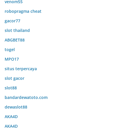
venom55
robopragma cheat
gacor77
slot thailand
ABGBET88
togel
MPO17
situs terpercaya
slot gacor
slot88
bandardewatoto.com
dewaslot88
AKA4D
AKA4D