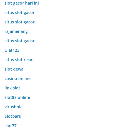
slot gacor hari ini
situs slot gacor
situs slot gacor
rajamenang
situs slot gacor
Ulat123
situs slot resmi
slot dewa
casino online
link slot
slot88 online
virusbola
Slotbaru
slot77