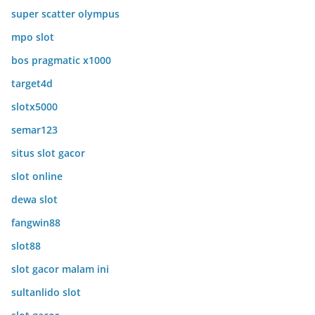
super scatter olympus
mpo slot
bos pragmatic x1000
target4d
slotx5000
semar123
situs slot gacor
slot online
dewa slot
fangwin88
slot88
slot gacor malam ini
sultanlido slot