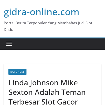
Skip
gidra-online.com
to
content
Portal Berita Terpopuler Yang Membahas Judi Slot
Dadu
JUDI ONLINE
Linda Johnson Mike
Sexton Adalah Teman
Terbesar Slot Gacor