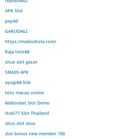
republik62
APK Slot
pay4d
GARUDA62
https://mabosbola.com/
Raja toto88
situs slot gacor
SM605 APK
ayojp88 link
toto macau online
Mabosbet Slot Demo
Hoki77 Slot Thailand
situs slot zeus
slot bonus new member 100