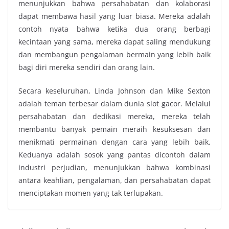
menunjukkan bahwa persahabatan dan kolaborasi
dapat membawa hasil yang luar biasa. Mereka adalah
contoh nyata bahwa ketika dua orang berbagi
kecintaan yang sama, mereka dapat saling mendukung
dan membangun pengalaman bermain yang lebih baik
bagi diri mereka sendiri dan orang lain.
Secara keseluruhan, Linda Johnson dan Mike Sexton
adalah teman terbesar dalam dunia slot gacor. Melalui
persahabatan dan dedikasi mereka, mereka telah
membantu banyak pemain meraih kesuksesan dan
menikmati permainan dengan cara yang lebih baik.
Keduanya adalah sosok yang pantas dicontoh dalam
industri perjudian, menunjukkan bahwa kombinasi
antara keahlian, pengalaman, dan persahabatan dapat
menciptakan momen yang tak terlupakan.