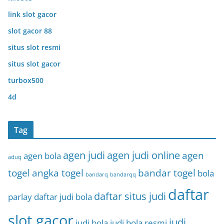
link slot gacor
slot gacor 88
situs slot resmi
situs slot gacor
turbox500
4d
Tag
agen judi
agen judi online
agen
agen bola
aduq
togel
angka togel
bandar togel
bola
bandarq
bandarqq
daftar
daftar situs judi
parlay
daftar judi bola
slot gacor
judi
judi bola
judi bola resmi