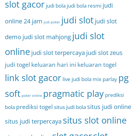
slot gacor
judi
judi bola
judi bola resmi
judi slot
online 24 jam
judi slot
judi poker
judi slot
demo
judi slot mahjong
online
judi slot terpercaya
judi slot zeus
judi togel
keluaran hari ini
keluaran togel
link slot gacor
pg
live judi bola
mix parlay
soft
pragmatic play
prediksi
poker online
prediksi togel
situs judi online
bola
situs judi bola
situs slot online
situs judi terpercaya