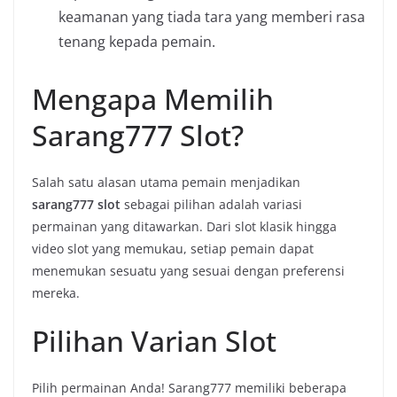
keamanan yang tiada tara yang memberi rasa
tenang kepada pemain.
Mengapa Memilih
Sarang777 Slot?
Salah satu alasan utama pemain menjadikan
sarang777 slot
sebagai pilihan adalah variasi
permainan yang ditawarkan. Dari slot klasik hingga
video slot yang memukau, setiap pemain dapat
menemukan sesuatu yang sesuai dengan preferensi
mereka.
Pilihan Varian Slot
Pilih permainan Anda! Sarang777 memiliki beberapa