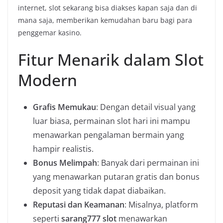
internet, slot sekarang bisa diakses kapan saja dan di
mana saja, memberikan kemudahan baru bagi para
penggemar kasino.
Fitur Menarik dalam Slot
Modern
Grafis Memukau
: Dengan detail visual yang
luar biasa, permainan slot hari ini mampu
menawarkan pengalaman bermain yang
hampir realistis.
Bonus Melimpah
: Banyak dari permainan ini
yang menawarkan putaran gratis dan bonus
deposit yang tidak dapat diabaikan.
Reputasi dan Keamanan
: Misalnya, platform
seperti
sarang777 slot
menawarkan