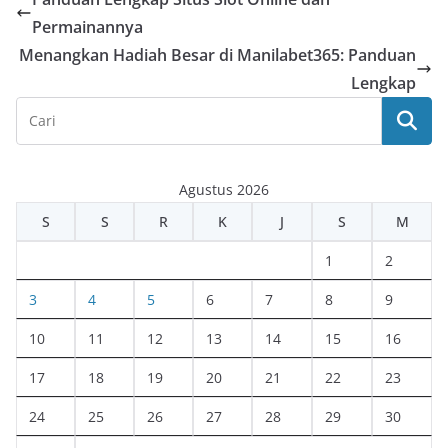
Permainannya
Menangkan Hadiah Besar di Manilabet365: Panduan
Lengkap
Agustus 2026
S
S
R
K
J
S
M
1
2
3
4
5
6
7
8
9
10
11
12
13
14
15
16
17
18
19
20
21
22
23
24
25
26
27
28
29
30