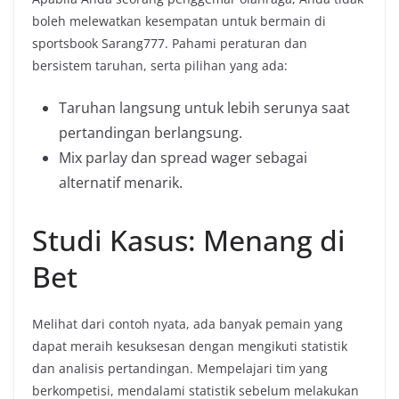
boleh melewatkan kesempatan untuk bermain di
sportsbook Sarang777. Pahami peraturan dan
bersistem taruhan, serta pilihan yang ada:
Taruhan langsung untuk lebih serunya saat
pertandingan berlangsung.
Mix parlay dan spread wager sebagai
alternatif menarik.
Studi Kasus: Menang di
Bet
Melihat dari contoh nyata, ada banyak pemain yang
dapat meraih kesuksesan dengan mengikuti statistik
dan analisis pertandingan. Mempelajari tim yang
berkompetisi, mendalami statistik sebelum melakukan