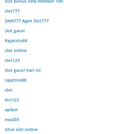
slot bonus new member 100
slot777
DAN777 Agen Slot777
slot gacor
Rajatoto88
slot online
slot123
slot gacor hari ini
rajatoto88
slot
leci123
apibet
exa303
situs slot online