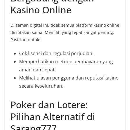
Kasino Online
Di zaman digital ini, tidak semua platform kasino online
diciptakan sama. Memilih yang tepat sangat penting.
Pastikan untuk:
Cek lisensi dan regulasi perjudian.
Memperhatikan metode pembayaran yang
aman dan cepat.
Melihat ulasan pengguna dan reputasi kasino
secara keseluruhan.
Poker dan Lotere:
Pilihan Alternatif di
Sarang777