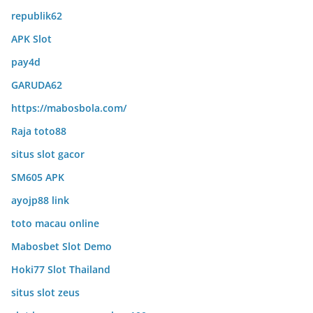
republik62
APK Slot
pay4d
GARUDA62
https://mabosbola.com/
Raja toto88
situs slot gacor
SM605 APK
ayojp88 link
toto macau online
Mabosbet Slot Demo
Hoki77 Slot Thailand
situs slot zeus