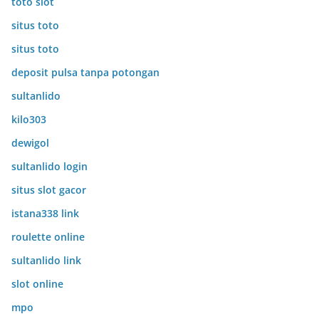
toto slot
situs toto
situs toto
deposit pulsa tanpa potongan
sultanlido
kilo303
dewigol
sultanlido login
situs slot gacor
istana338 link
roulette online
sultanlido link
slot online
mpo