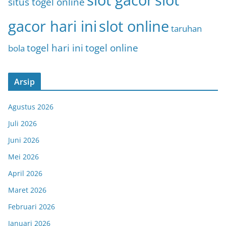
slot gacor
slot
situs togel online
gacor hari ini
slot online
taruhan
togel hari ini
togel online
bola
Arsip
Agustus 2026
Juli 2026
Juni 2026
Mei 2026
April 2026
Maret 2026
Februari 2026
Januari 2026