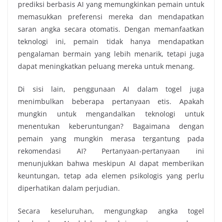
prediksi berbasis AI yang memungkinkan pemain untuk
memasukkan preferensi mereka dan mendapatkan
saran angka secara otomatis. Dengan memanfaatkan
teknologi ini, pemain tidak hanya mendapatkan
pengalaman bermain yang lebih menarik, tetapi juga
dapat meningkatkan peluang mereka untuk menang.
Di sisi lain, penggunaan AI dalam togel juga
menimbulkan beberapa pertanyaan etis. Apakah
mungkin untuk mengandalkan teknologi untuk
menentukan keberuntungan? Bagaimana dengan
pemain yang mungkin merasa tergantung pada
rekomendasi AI? Pertanyaan-pertanyaan ini
menunjukkan bahwa meskipun AI dapat memberikan
keuntungan, tetap ada elemen psikologis yang perlu
diperhatikan dalam perjudian.
Secara keseluruhan, mengungkap angka togel