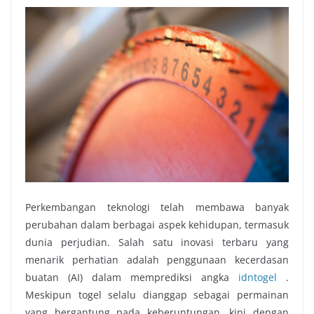
Perkembangan teknologi telah membawa banyak
perubahan dalam berbagai aspek kehidupan, termasuk
dunia perjudian. Salah satu inovasi terbaru yang
menarik perhatian adalah penggunaan kecerdasan
buatan (AI) dalam memprediksi angka
idntogel
.
Meskipun togel selalu dianggap sebagai permainan
yang bergantung pada keberuntungan, kini dengan