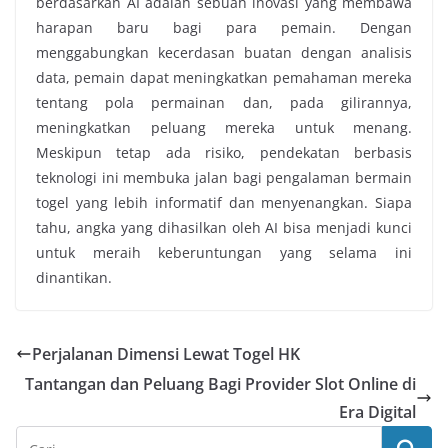
berdasarkan AI adalah sebuah inovasi yang membawa
harapan baru bagi para pemain. Dengan
menggabungkan kecerdasan buatan dengan analisis
data, pemain dapat meningkatkan pemahaman mereka
tentang pola permainan dan, pada gilirannya,
meningkatkan peluang mereka untuk menang.
Meskipun tetap ada risiko, pendekatan berbasis
teknologi ini membuka jalan bagi pengalaman bermain
togel yang lebih informatif dan menyenangkan. Siapa
tahu, angka yang dihasilkan oleh AI bisa menjadi kunci
untuk meraih keberuntungan yang selama ini
dinantikan.
Perjalanan Dimensi Lewat Togel HK
Tantangan dan Peluang Bagi Provider Slot Online di
Era Digital