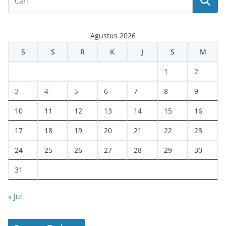
Agustus 2026
S
S
R
K
J
S
M
1
2
3
4
5
6
7
8
9
10
11
12
13
14
15
16
17
18
19
20
21
22
23
24
25
26
27
28
29
30
31
« Jul