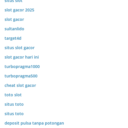
situs slot
slot gacor 2025
slot gacor
sultanlido
target4d
situs slot gacor
slot gacor hari ini
turbopragma1000
turbopragma500
cheat slot gacor
toto slot
situs toto
situs toto
deposit pulsa tanpa potongan