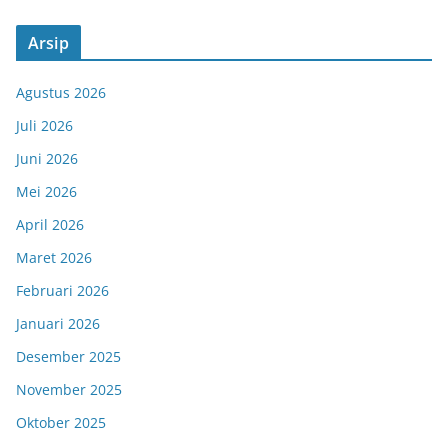
Arsip
Agustus 2026
Juli 2026
Juni 2026
Mei 2026
April 2026
Maret 2026
Februari 2026
Januari 2026
Desember 2025
November 2025
Oktober 2025