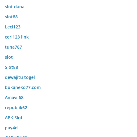
slot dana
slot88
Leci123
ceri123 link
tuna787
slot
Slot88
dewajitu togel
bukaneko77.com
Amavi 68
republik62
APK Slot
pay4d