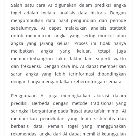
Salah satu cara AI digunakan dalam prediksi angka
togel adalah melalui analisis data historis. Dengan
mengumpulkan data hasil pengundian dari periode
sebelumnya, AI dapat melakukan analisis statistik
untuk menemukan angka yang sering muncul atau
angka yang jarang keluar. Proses ini tidak hanya
melibatkan angka yang keluar, tetapi juga
mempertimbangkan faktor-faktor lain seperti waktu
dan frekuensi. Dengan cara ini, AI dapat memberikan
saran angka yang lebih terinformasi dibandingkan
dengan hanya mengandalkan keberuntungan semata.
Penggunaan AI juga meningkatkan akurasi dalam
prediksi. Berbeda dengan metode tradisional yang
seringkali bergantung pada firasat atau tafsir mimpi, AI
memberikan pendekatan yang lebih sistematis dan
berbasis data. Pemain togel yang menggunakan
rekomendasi angka dari AI dapat memiliki keunggulan