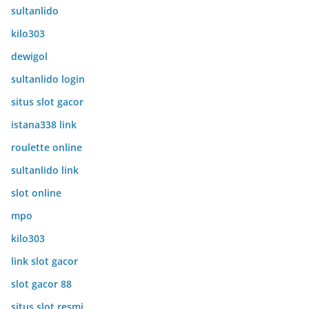
sultanlido
kilo303
dewigol
sultanlido login
situs slot gacor
istana338 link
roulette online
sultanlido link
slot online
mpo
kilo303
link slot gacor
slot gacor 88
situs slot resmi