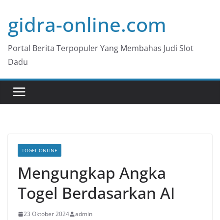
Skip
gidra-online.com
to
content
Portal Berita Terpopuler Yang Membahas Judi Slot
Dadu
TOGEL ONLINE
Mengungkap Angka
Togel Berdasarkan AI
23 Oktober 2024
admin