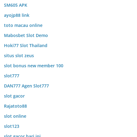
SM605 APK
ayojp88 link
toto macau online
Mabosbet Slot Demo
Hoki77 Slot Thailand
situs slot zeus
slot bonus new member 100
slot777
DAN777 Agen Slot777
slot gacor
Rajatoto88
slot online
slot123
slot gacor hari ini