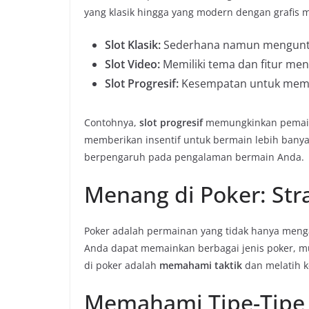
yang klasik hingga yang modern dengan grafis 
Slot Klasik:
Sederhana namun mengunt
Slot Video:
Memiliki tema dan fitur men
Slot Progresif:
Kesempatan untuk meme
Contohnya,
slot progresif
memungkinkan pemain 
memberikan insentif untuk bermain lebih banyak.
berpengaruh pada pengalaman bermain Anda.
Menang di Poker: Stra
Poker adalah permainan yang tidak hanya menga
Anda dapat memainkan berbagai jenis poker, m
di poker adalah
memahami taktik
dan melatih 
Memahami Tipe-Tipe