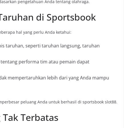
dasarkan pengetahuan Anda tentang olahraga.
aruhan di Sportsbook
erapa hal yang perlu Anda ketahui:
is taruhan, seperti taruhan langsung, taruhan
 tentang performa tim atau pemain dapat
idak mempertaruhkan lebih dari yang Anda mampu
erbesar peluang Anda untuk berhasil di sportsbook slot88.
 Tak Terbatas