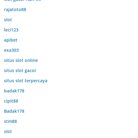
rajatoto88
slot
leci123
apibet
exa303
situs slot online
situs slot gacor
situs slot terpercaya
badak178
cipit88
Badak178
stm88
slot