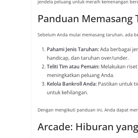
jendela peluang untuk meraih kemenangan ber
Panduan Memasang T
Sebelum Anda mulai memasang taruhan, ada beb
Pahami Jenis Taruhan:
Ada berbagai jen
handicap, dan taruhan over/under.
Teliti Tim atau Pemain:
Melakukan riset
meningkatkan peluang Anda.
Kelola Bankroll Anda:
Pastikan untuk t
untuk kehilangan.
Dengan mengikuti panduan ini, Anda dapat memp
Arcade: Hiburan yang