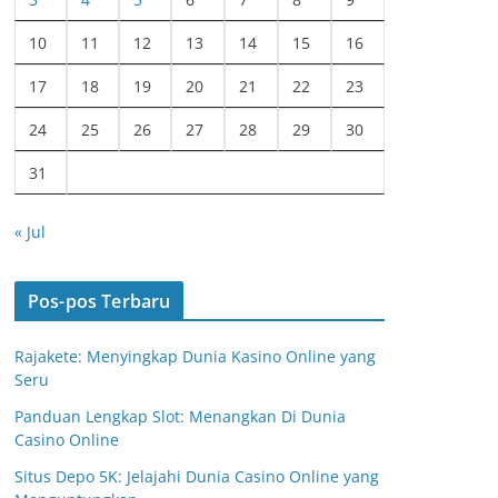
10
11
12
13
14
15
16
17
18
19
20
21
22
23
24
25
26
27
28
29
30
31
« Jul
Pos-pos Terbaru
Rajakete: Menyingkap Dunia Kasino Online yang
Seru
Panduan Lengkap Slot: Menangkan Di Dunia
Casino Online
Situs Depo 5K: Jelajahi Dunia Casino Online yang