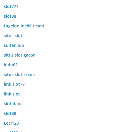
slot777
slot88
togelonline88 resmi
situs slot
sultanlido
situs slot gacor
indo62
situs slot resmi
link slot77
link slot
slot dana
slot88
Leci123