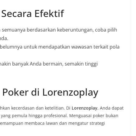
Secara Efektif
un semuanya berdasarkan keberuntungan, coba pilih
nda.
 sebelumnya untuk mendapatkan wawasan terkait pola
makin banyak Anda bermain, semakin tinggi
Poker di Lorenzoplay
kan kecerdasan dan ketelitian. Di
Lorenzoplay
, Anda dapat
ari yang pemula hingga profesional. Menguasai poker bukan
a kemampuan membaca lawan dan mengatur strategi