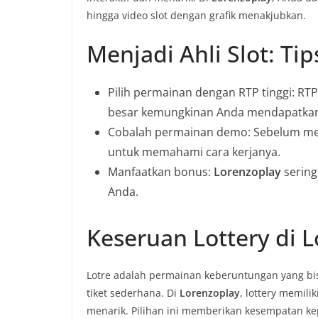
hingga video slot dengan grafik menakjubkan.
Menjadi Ahli Slot: Tip
Pilih permainan dengan RTP tinggi: RTP
besar kemungkinan Anda mendapatkan
Cobalah permainan demo: Sebelum me
untuk memahami cara kerjanya.
Manfaatkan bonus:
Lorenzoplay
sering
Anda.
Keseruan Lottery di 
Lotre adalah permainan keberuntungan yang 
tiket sederhana. Di
Lorenzoplay
, lottery memil
menarik. Pilihan ini memberikan kesempatan ke