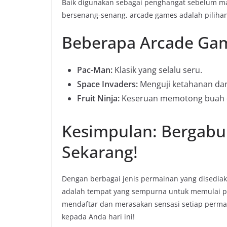
Baik digunakan sebagai penghangat sebelum ma
bersenang-senang, arcade games adalah pilihan
Beberapa Arcade Gam
Pac-Man:
Klasik yang selalu seru.
Space Invaders:
Menguji ketahanan dan
Fruit Ninja:
Keseruan memotong buah den
Kesimpulan: Bergabu
Sekarang!
Dengan berbagai jenis permainan yang disediak
adalah tempat yang sempurna untuk memulai pe
mendaftar dan merasakan sensasi setiap perma
kepada Anda hari ini!