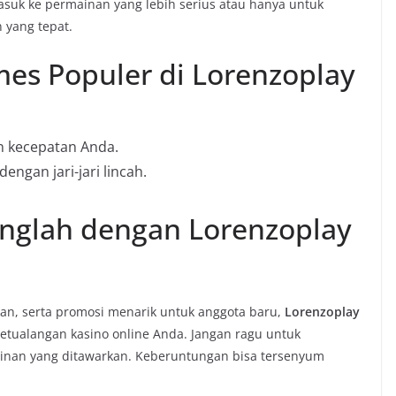
suk ke permainan yang lebih serius atau hanya untuk
 yang tepat.
es Populer di Lorenzoplay
 kecepatan Anda.
gan jari-jari lincah.
nglah dengan Lorenzoplay
an, serta promosi menarik untuk anggota baru,
Lorenzoplay
tualangan kasino online Anda. Jangan ragu untuk
inan yang ditawarkan. Keberuntungan bisa tersenyum