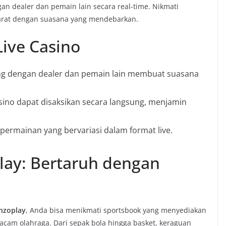
an dealer dan pemain lain secara real-time. Nikmati
ccarat dengan suasana yang mendebarkan.
ive Casino
ung dengan dealer dan pemain lain membuat suasana
asino dapat disaksikan secara langsung, menjamin
 permainan yang bervariasi dalam format live.
lay: Bertaruh dengan
nzoplay
, Anda bisa menikmati sportsbook yang menyediakan
acam olahraga. Dari sepak bola hingga basket, keraguan