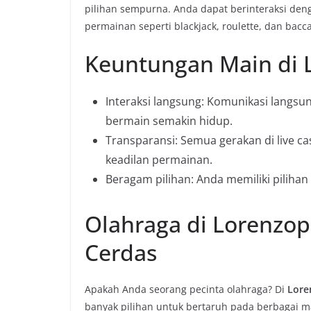
pilihan sempurna. Anda dapat berinteraksi deng
permainan seperti blackjack, roulette, dan ba
Keuntungan Main di L
Interaksi langsung: Komunikasi langs
bermain semakin hidup.
Transparansi: Semua gerakan di live c
keadilan permainan.
Beragam pilihan: Anda memiliki pilihan
Olahraga di Lorenzop
Cerdas
Apakah Anda seorang pecinta olahraga? Di
Lore
banyak pilihan untuk bertaruh pada berbagai m