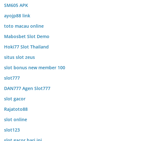
SM605 APK
ayojp88 link
toto macau online
Mabosbet Slot Demo
Hoki77 Slot Thailand
situs slot zeus
slot bonus new member 100
slot777
DAN777 Agen Slot777
slot gacor
Rajatoto88
slot online
slot123
slot gacor hari ini