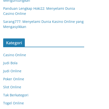
Menguntungkan
Panduan Lengkap Hoki22: Menyelami Dunia
Casino Online
Sarang777: Menyelami Dunia Kasino Online yang
Mengasyikkan
Kategori
Casino Online
Judi Bola
Judi Online
Poker Online
Slot Online
Tak Berkategori
Togel Online