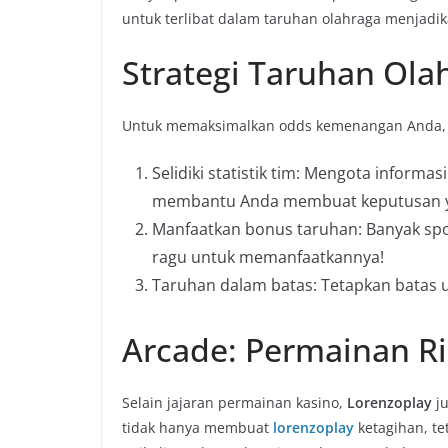
untuk terlibat dalam taruhan olahraga menjadi
Strategi Taruhan Olah
Untuk memaksimalkan odds kemenangan Anda, be
Selidiki statistik tim: Mengota informa
membantu Anda membuat keputusan ya
Manfaatkan bonus taruhan: Banyak sp
ragu untuk memanfaatkannya!
Taruhan dalam batas: Tetapkan batas u
Arcade: Permainan Ri
Selain jajaran permainan kasino,
Lorenzoplay
ju
tidak hanya membuat
lorenzoplay
ketagihan, t