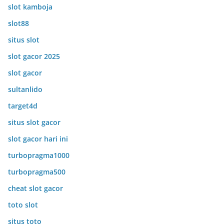
slot kamboja
slot88
situs slot
slot gacor 2025
slot gacor
sultanlido
target4d
situs slot gacor
slot gacor hari ini
turbopragma1000
turbopragma500
cheat slot gacor
toto slot
situs toto