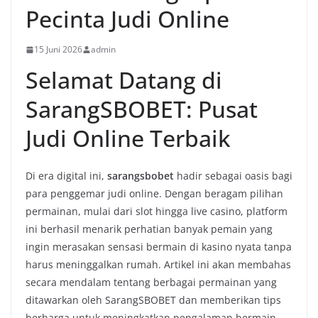
Pecinta Judi Online
15 Juni 2026
admin
Selamat Datang di
SarangSBOBET: Pusat
Judi Online Terbaik
Di era digital ini,
sarangsbobet
hadir sebagai oasis bagi
para penggemar judi online. Dengan beragam pilihan
permainan, mulai dari slot hingga live casino, platform
ini berhasil menarik perhatian banyak pemain yang
ingin merasakan sensasi bermain di kasino nyata tanpa
harus meninggalkan rumah. Artikel ini akan membahas
secara mendalam tentang berbagai permainan yang
ditawarkan oleh SarangSBOBET dan memberikan tips
berharga untuk meningkatkan pengalaman bermain