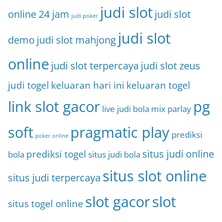
judi slot
online 24 jam
judi slot
judi poker
judi slot
demo
judi slot mahjong
online
judi slot terpercaya
judi slot zeus
judi togel
keluaran hari ini
keluaran togel
link slot gacor
pg
live judi bola
mix parlay
soft
pragmatic play
prediksi
poker online
prediksi togel
situs judi online
bola
situs judi bola
situs slot online
situs judi terpercaya
slot gacor
slot
situs togel online