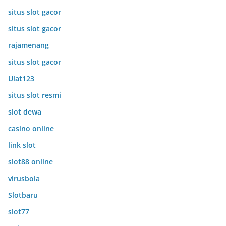
situs slot gacor
situs slot gacor
rajamenang
situs slot gacor
Ulat123
situs slot resmi
slot dewa
casino online
link slot
slot88 online
virusbola
Slotbaru
slot77