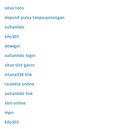
situs toto
deposit pulsa tanpa potongan
sultanlido
kilo303
dewigol
sultanlido login
situs slot gacor
istana338 link
roulette online
sultanlido link
slot online
mpo
kilo303