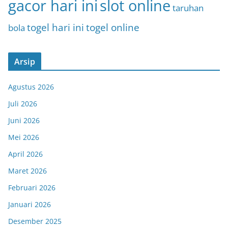
gacor hari ini
slot online
taruhan
togel hari ini
togel online
bola
Arsip
Agustus 2026
Juli 2026
Juni 2026
Mei 2026
April 2026
Maret 2026
Februari 2026
Januari 2026
Desember 2025