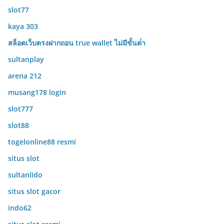
slot77
kaya 303
สล็อตเว็บตรงฝากถอน true wallet ไม่มีขั้นต่ํา
sultanplay
arena 212
musang178 login
slot777
slot88
togelonline88 resmi
situs slot
sultanlido
situs slot gacor
indo62