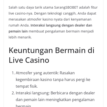
Salah satu daya tarik utama SarangSBOBET adalah fitur
live casino-nya. Dengan teknologi canggih, Anda dapat
merasakan atmosfer kasino nyata dari kenyamanan
rumah Anda.
Interaksi langsung dengan dealer dan
pemain lain
membuat pengalaman bermain menjadi
lebih menarik.
Keuntungan Bermain di
Live Casino
Atmosfer yang autentik: Rasakan
kegembiraan kasino tanpa harus pergi ke
tempat fisik.
Interaksi langsung: Berbicara dengan dealer
dan pemain lain meningkatkan pengalaman
bermain.