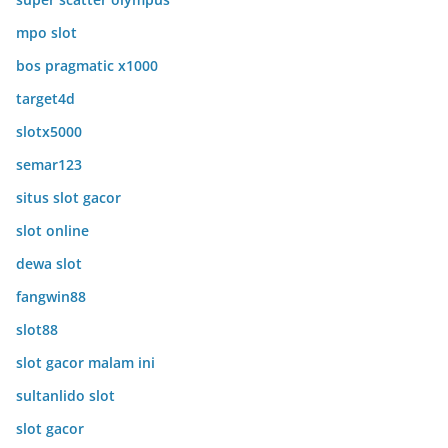
mpo slot
bos pragmatic x1000
target4d
slotx5000
semar123
situs slot gacor
slot online
dewa slot
fangwin88
slot88
slot gacor malam ini
sultanlido slot
slot gacor