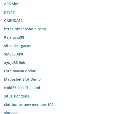
APK Slot
pay4d
GARUDA62
https://mabosbola.com/
Raja toto88
situs slot gacor
SM605 APK
ayojp88 link
toto macau online
Mabosbet Slot Demo
Hoki77 Slot Thailand
situs slot zeus
slot bonus new member 100
slot777