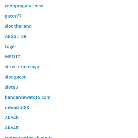
robopragma cheat
gacor77
slot thailand
ABGBET88
togel
MPO17
situs terpercaya
slot gacor
slot88
bandardewatoto.com
dewaslot88
AKA4D
AKA4D
super scatter olympus