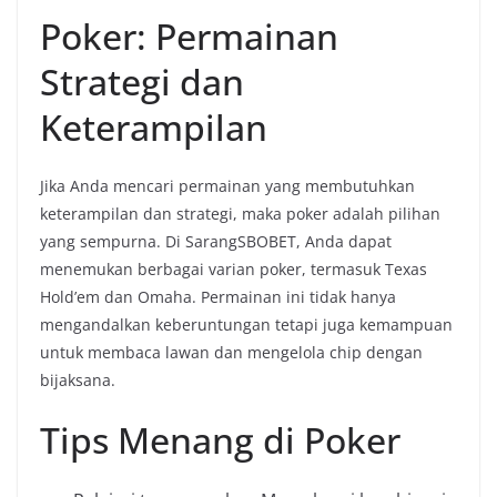
Poker: Permainan
Strategi dan
Keterampilan
Jika Anda mencari permainan yang membutuhkan
keterampilan dan strategi, maka poker adalah pilihan
yang sempurna. Di SarangSBOBET, Anda dapat
menemukan berbagai varian poker, termasuk Texas
Hold’em dan Omaha. Permainan ini tidak hanya
mengandalkan keberuntungan tetapi juga kemampuan
untuk membaca lawan dan mengelola chip dengan
bijaksana.
Tips Menang di Poker