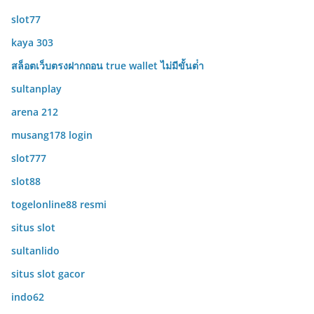
slot77
kaya 303
สล็อตเว็บตรงฝากถอน true wallet ไม่มีขั้นต่ํา
sultanplay
arena 212
musang178 login
slot777
slot88
togelonline88 resmi
situs slot
sultanlido
situs slot gacor
indo62