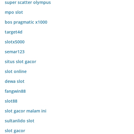
super scatter olympus
mpo slot
bos pragmatic x1000
target4d
slotx5000
semar123
situs slot gacor
slot online
dewa slot
fangwin88
slot88
slot gacor malam ini
sultanlido slot
slot gacor