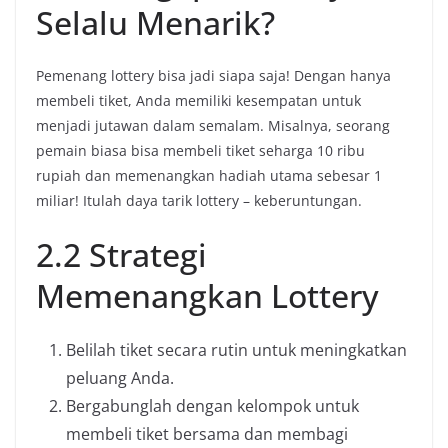
Selalu Menarik?
Pemenang lottery bisa jadi siapa saja! Dengan hanya
membeli tiket, Anda memiliki kesempatan untuk
menjadi jutawan dalam semalam. Misalnya, seorang
pemain biasa bisa membeli tiket seharga 10 ribu
rupiah dan memenangkan hadiah utama sebesar 1
miliar! Itulah daya tarik lottery – keberuntungan.
2.2 Strategi
Memenangkan Lottery
Belilah tiket secara rutin untuk meningkatkan
peluang Anda.
Bergabunglah dengan kelompok untuk
membeli tiket bersama dan membagi