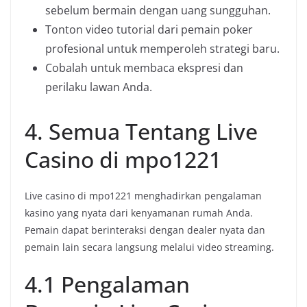
sebelum bermain dengan uang sungguhan.
Tonton video tutorial dari pemain poker
profesional untuk memperoleh strategi baru.
Cobalah untuk membaca ekspresi dan
perilaku lawan Anda.
4. Semua Tentang Live
Casino di mpo1221
Live casino di mpo1221 menghadirkan pengalaman
kasino yang nyata dari kenyamanan rumah Anda.
Pemain dapat berinteraksi dengan dealer nyata dan
pemain lain secara langsung melalui video streaming.
4.1 Pengalaman