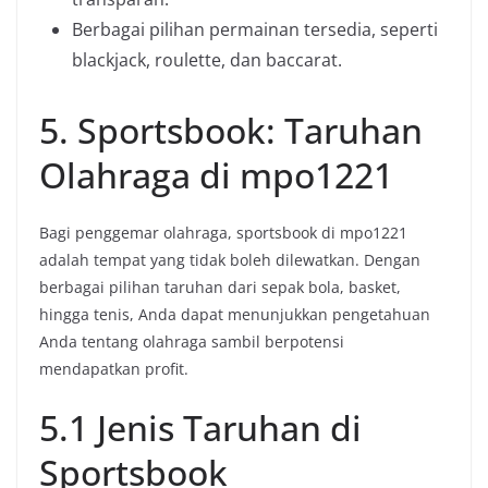
Berbagai pilihan permainan tersedia, seperti
blackjack, roulette, dan baccarat.
5. Sportsbook: Taruhan
Olahraga di mpo1221
Bagi penggemar olahraga, sportsbook di mpo1221
adalah tempat yang tidak boleh dilewatkan. Dengan
berbagai pilihan taruhan dari sepak bola, basket,
hingga tenis, Anda dapat menunjukkan pengetahuan
Anda tentang olahraga sambil berpotensi
mendapatkan profit.
5.1 Jenis Taruhan di
Sportsbook