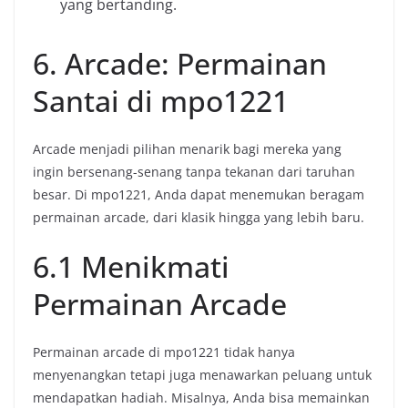
yang bertanding.
6. Arcade: Permainan
Santai di mpo1221
Arcade menjadi pilihan menarik bagi mereka yang
ingin bersenang-senang tanpa tekanan dari taruhan
besar. Di mpo1221, Anda dapat menemukan beragam
permainan arcade, dari klasik hingga yang lebih baru.
6.1 Menikmati
Permainan Arcade
Permainan arcade di mpo1221 tidak hanya
menyenangkan tetapi juga menawarkan peluang untuk
mendapatkan hadiah. Misalnya, Anda bisa memainkan