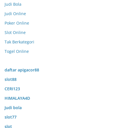
Judi Bola
Judi Online
Poker Online
Slot Online
Tak Berkategori
Togel Online
daftar apigacor88
slot88
CERI123
HIMALAYA4D
Judi bola
slot77
slot