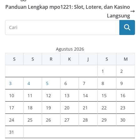
Panduan Lengkap mpo1221: Slot, Lotere, dan Kasino
Langsung
Agustus 2026
S
S
R
K
J
S
M
1
2
3
4
5
6
7
8
9
10
11
12
13
14
15
16
17
18
19
20
21
22
23
24
25
26
27
28
29
30
31