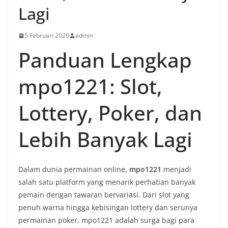
Lagi
5 Februari 2026
admin
Panduan Lengkap
mpo1221: Slot,
Lottery, Poker, dan
Lebih Banyak Lagi
Dalam dunia permainan online,
mpo1221
menjadi
salah satu platform yang menarik perhatian banyak
pemain dengan tawaran bervariasi. Dari slot yang
penuh warna hingga kebisingan lottery dan serunya
permainan poker, mpo1221 adalah surga bagi para