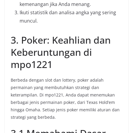
kemenangan jika Anda menang.
Ikuti statistik dan analisa angka yang sering
muncul.
3. Poker: Keahlian dan
Keberuntungan di
mpo1221
Berbeda dengan slot dan lottery, poker adalah
permainan yang membutuhkan strategi dan
keterampilan. Di mpo1221, Anda dapat menemukan
berbagai jenis permainan poker, dari Texas Hold’em
hingga Omaha. Setiap jenis poker memiliki aturan dan
strategi yang berbeda.