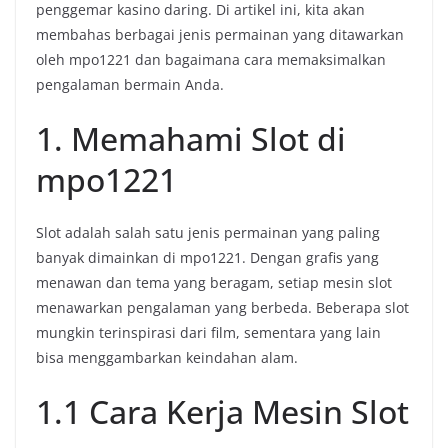
penggemar kasino daring. Di artikel ini, kita akan
membahas berbagai jenis permainan yang ditawarkan
oleh mpo1221 dan bagaimana cara memaksimalkan
pengalaman bermain Anda.
1. Memahami Slot di
mpo1221
Slot adalah salah satu jenis permainan yang paling
banyak dimainkan di mpo1221. Dengan grafis yang
menawan dan tema yang beragam, setiap mesin slot
menawarkan pengalaman yang berbeda. Beberapa slot
mungkin terinspirasi dari film, sementara yang lain
bisa menggambarkan keindahan alam.
1.1 Cara Kerja Mesin Slot