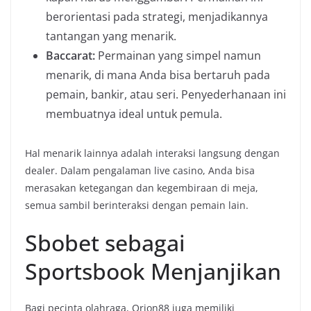
berorientasi pada strategi, menjadikannya
tantangan yang menarik.
Baccarat:
Permainan yang simpel namun
menarik, di mana Anda bisa bertaruh pada
pemain, bankir, atau seri. Penyederhanaan ini
membuatnya ideal untuk pemula.
Hal menarik lainnya adalah interaksi langsung dengan
dealer. Dalam pengalaman live casino, Anda bisa
merasakan ketegangan dan kegembiraan di meja,
semua sambil berinteraksi dengan pemain lain.
Sbobet sebagai
Sportsbook Menjanjikan
Bagi pecinta olahraga, Orion88 juga memiliki