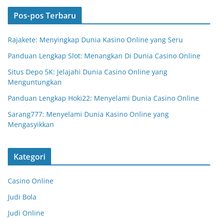
Pos-pos Terbaru
Rajakete: Menyingkap Dunia Kasino Online yang Seru
Panduan Lengkap Slot: Menangkan Di Dunia Casino Online
Situs Depo 5K: Jelajahi Dunia Casino Online yang
Menguntungkan
Panduan Lengkap Hoki22: Menyelami Dunia Casino Online
Sarang777: Menyelami Dunia Kasino Online yang
Mengasyikkan
Kategori
Casino Online
Judi Bola
Judi Online