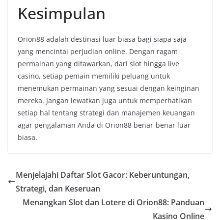
Kesimpulan
Orion88 adalah destinasi luar biasa bagi siapa saja
yang mencintai perjudian online. Dengan ragam
permainan yang ditawarkan, dari slot hingga live
casino, setiap pemain memiliki peluang untuk
menemukan permainan yang sesuai dengan keinginan
mereka. Jangan lewatkan juga untuk memperhatikan
setiap hal tentang strategi dan manajemen keuangan
agar pengalaman Anda di Orion88 benar-benar luar
biasa.
Menjelajahi Daftar Slot Gacor: Keberuntungan,
Strategi, dan Keseruan
Menangkan Slot dan Lotere di Orion88: Panduan
Kasino Online