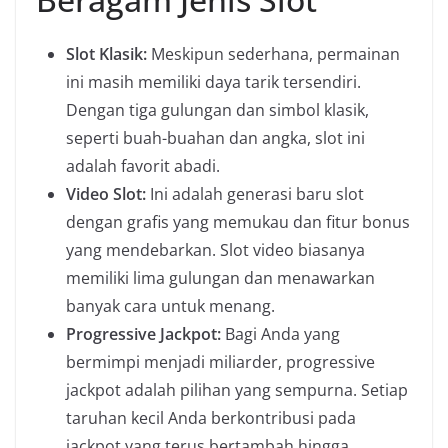
Slot Klasik:
Meskipun sederhana, permainan
ini masih memiliki daya tarik tersendiri.
Dengan tiga gulungan dan simbol klasik,
seperti buah-buahan dan angka, slot ini
adalah favorit abadi.
Video Slot:
Ini adalah generasi baru slot
dengan grafis yang memukau dan fitur bonus
yang mendebarkan. Slot video biasanya
memiliki lima gulungan dan menawarkan
banyak cara untuk menang.
Progressive Jackpot:
Bagi Anda yang
bermimpi menjadi miliarder, progressive
jackpot adalah pilihan yang sempurna. Setiap
taruhan kecil Anda berkontribusi pada
jackpot yang terus bertambah hingga