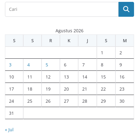
Agustus 2026
S
S
R
K
J
S
M
1
2
3
4
5
6
7
8
9
10
11
12
13
14
15
16
17
18
19
20
21
22
23
24
25
26
27
28
29
30
31
« Jul