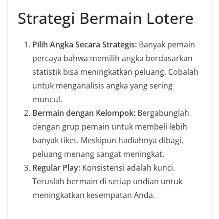
Strategi Bermain Lotere
Pilih Angka Secara Strategis:
Banyak pemain
percaya bahwa memilih angka berdasarkan
statistik bisa meningkatkan peluang. Cobalah
untuk menganalisis angka yang sering
muncul.
Bermain dengan Kelompok:
Bergabunglah
dengan grup pemain untuk membeli lebih
banyak tiket. Meskipun hadiahnya dibagi,
peluang menang sangat meningkat.
Regular Play:
Konsistensi adalah kunci.
Teruslah bermain di setiap undian untuk
meningkatkan kesempatan Anda.