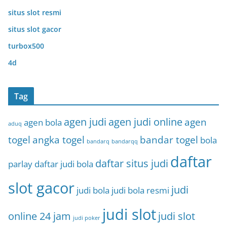
situs slot resmi
situs slot gacor
turbox500
4d
Tag
agen judi
agen judi online
agen
agen bola
aduq
togel
angka togel
bandar togel
bola
bandarq
bandarqq
daftar
daftar situs judi
parlay
daftar judi bola
slot gacor
judi
judi bola
judi bola resmi
judi slot
online 24 jam
judi slot
judi poker