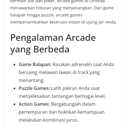
bermain slot dan poker, arcade games di Orion88
menawarkan hiburan yang menyenangkan. Dari game
balapan hingga puzzle, arcade games
mempersembahkan keseruan instan di ujung jari Anda.
Pengalaman Arcade
yang Berbeda
Game Balapan:
Rasakan adrenalin saat Anda
bersaing melawan lawan di track yang
menantang.
Puzzle Games:
Latih pikiran Anda saat
menyelesaikan tantangan berbagai level.
Action Games:
Bergabunglah dalam
pertempuran dan buktikan kemampuan
melakukan kombinasi jurus.