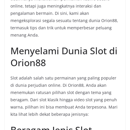
online, tetapi juga meningkatnya interaksi dan
pengalaman bermain. Di sini, kami akan
mengeksplorasi segala sesuatu tentang dunia Orion88,
termasuk tips dan trik untuk memperbesar peluang
menang Anda.
Menyelami Dunia Slot di
Orion88
Slot adalah salah satu permainan yang paling populer
di dunia perjudian online. Di Orion88, Anda akan
menemukan ratusan pilihan slot dengan tema yang
beragam. Dari slot klasik hingga video slot yang penuh
warna, pilihan ini bisa membuat Anda terpesona. Mari
kita lihat lebih dekat beberapa jenisnya:
Beragam Jenis Slot