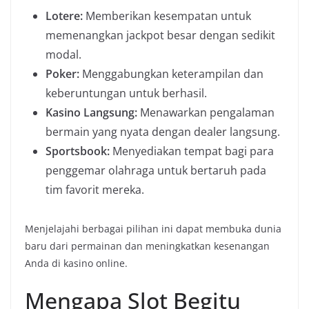
Lotere:
Memberikan kesempatan untuk
memenangkan jackpot besar dengan sedikit
modal.
Poker:
Menggabungkan keterampilan dan
keberuntungan untuk berhasil.
Kasino Langsung:
Menawarkan pengalaman
bermain yang nyata dengan dealer langsung.
Sportsbook:
Menyediakan tempat bagi para
penggemar olahraga untuk bertaruh pada
tim favorit mereka.
Menjelajahi berbagai pilihan ini dapat membuka dunia
baru dari permainan dan meningkatkan kesenangan
Anda di kasino online.
Mengapa Slot Begitu