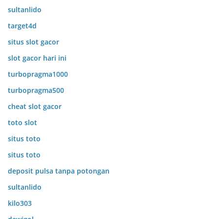
sultanlido
target4d
situs slot gacor
slot gacor hari ini
turbopragma1000
turbopragma500
cheat slot gacor
toto slot
situs toto
situs toto
deposit pulsa tanpa potongan
sultanlido
kilo303