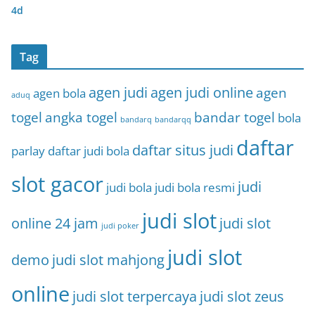
4d
Tag
agen judi
agen judi online
agen
agen bola
aduq
togel
angka togel
bandar togel
bola
bandarq
bandarqq
daftar
daftar situs judi
parlay
daftar judi bola
slot gacor
judi
judi bola
judi bola resmi
judi slot
online 24 jam
judi slot
judi poker
judi slot
demo
judi slot mahjong
online
judi slot terpercaya
judi slot zeus