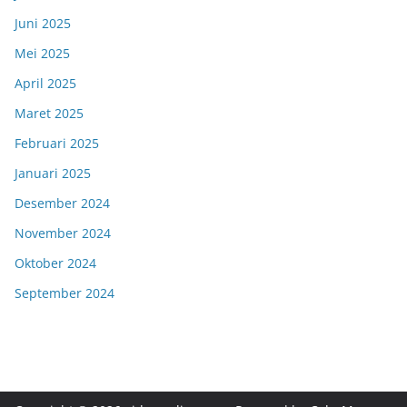
Juni 2025
Mei 2025
April 2025
Maret 2025
Februari 2025
Januari 2025
Desember 2024
November 2024
Oktober 2024
September 2024