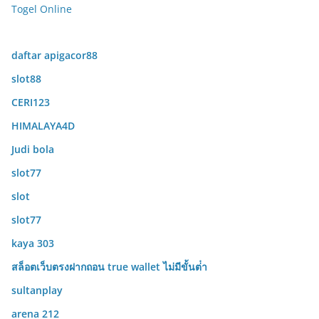
Togel Online
daftar apigacor88
slot88
CERI123
HIMALAYA4D
Judi bola
slot77
slot
slot77
kaya 303
สล็อตเว็บตรงฝากถอน true wallet ไม่มีขั้นต่ํา
sultanplay
arena 212