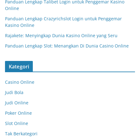
Panduan Lengkap Talibet Login untuk Penggemar Kasino
Online
Panduan Lengkap Crazyrichslot Login untuk Penggemar
Kasino Online
Rajakete: Menyingkap Dunia Kasino Online yang Seru
Panduan Lengkap Slot: Menangkan Di Dunia Casino Online
Kategori
Casino Online
Judi Bola
Judi Online
Poker Online
Slot Online
Tak Berkategori