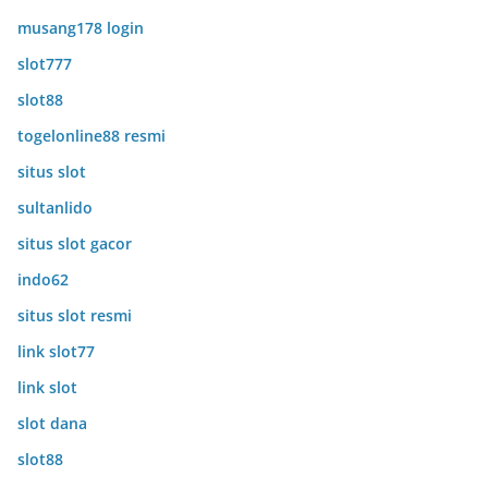
musang178 login
slot777
slot88
togelonline88 resmi
situs slot
sultanlido
situs slot gacor
indo62
situs slot resmi
link slot77
link slot
slot dana
slot88