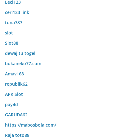
Leci123
ceri123 link
tuna787
slot
Slot88
dewajitu togel
bukaneko77.com
Amavi 68
republik62
APK Slot
pay4d
GARUDA62
https://mabosbola.com/
Raja toto88