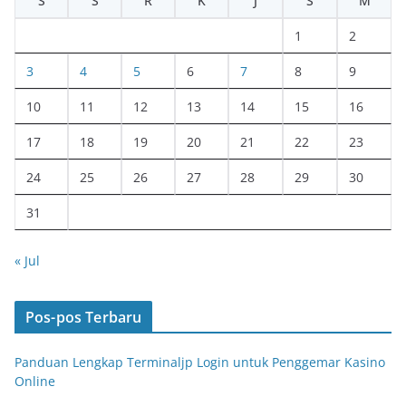
S
S
R
K
J
S
M
1
2
3
4
5
6
7
8
9
10
11
12
13
14
15
16
17
18
19
20
21
22
23
24
25
26
27
28
29
30
31
« Jul
Pos-pos Terbaru
Panduan Lengkap Terminaljp Login untuk Penggemar Kasino
Online