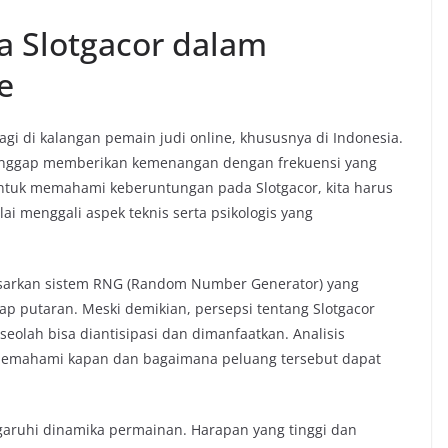
Slotgacor dalam
e
 lagi di kalangan pemain judi online, khususnya di Indonesia.
ianggap memberikan kemenangan dengan frekuensi yang
untuk memahami keberuntungan pada Slotgacor, kita harus
 menggali aspek teknis serta psikologis yang
rdasarkan sistem RNG (Random Number Generator) yang
iap putaran. Meski demikian, persepsi tentang Slotgacor
olah bisa diantisipasi dan dimanfaatkan. Analisis
memahami kapan dan bagaimana peluang tersebut dapat
ngaruhi dinamika permainan. Harapan yang tinggi dan