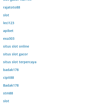
rajatoto88
slot
leci123
apibet
exa303
situs slot online
situs slot gacor
situs slot terpercaya
badak178
cipit88
Badak178
stm88
slot