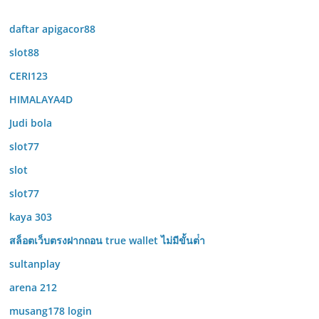
daftar apigacor88
slot88
CERI123
HIMALAYA4D
Judi bola
slot77
slot
slot77
kaya 303
สล็อตเว็บตรงฝากถอน true wallet ไม่มีขั้นต่ํา
sultanplay
arena 212
musang178 login