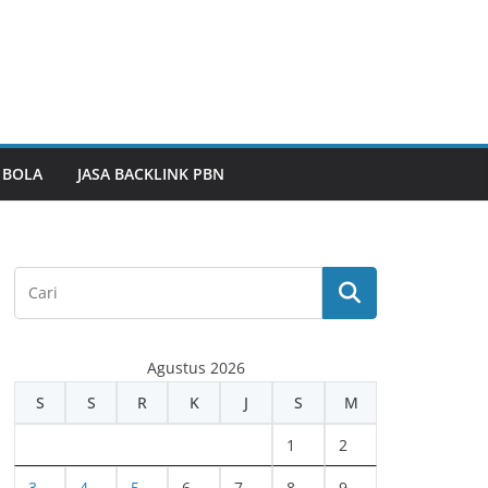
I BOLA
JASA BACKLINK PBN
Agustus 2026
S
S
R
K
J
S
M
1
2
3
4
5
6
7
8
9