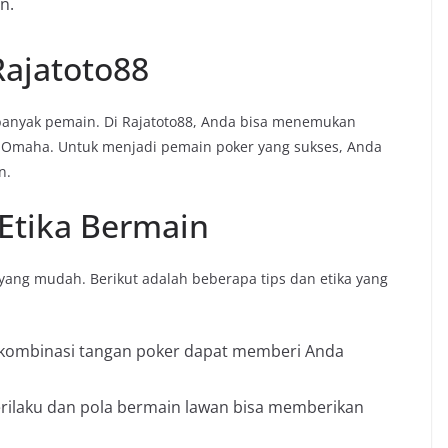
n.
ajatoto88
 banyak pemain. Di Rajatoto88, Anda bisa menemukan
ga Omaha. Untuk menjadi pemain poker yang sukses, Anda
n.
Etika Bermain
yang mudah. Berikut adalah beberapa tips dan etika yang
kombinasi tangan poker dapat memberi Anda
rilaku dan pola bermain lawan bisa memberikan