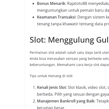
Bonus Menarik
: Rajatoto88 menyediak
menguntungkan untuk pemain baru dan
Keamanan Transaksi
: Dengan sistem 
tenang tanpa khawatir tentang data pr
Slot: Menggulung Gu
Permainan slot adalah salah satu daya tarik uta
Anda bisa merasakan sensasi yang berbeda seti
keberuntungan. Memahami cara kerja slot dapa
Tips untuk menang di slot:
Kenali Jenis Slot
: Slot klasik, video slo
berbeda. Pilih yang sesuai dengan gay
Manajemen Bankroll yang Baik
: Tetap
kerugian besar.