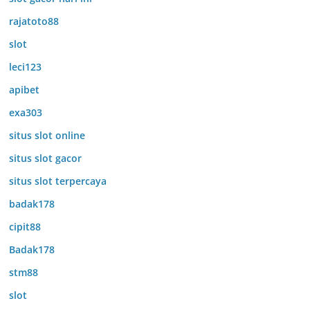
rajatoto88
slot
leci123
apibet
exa303
situs slot online
situs slot gacor
situs slot terpercaya
badak178
cipit88
Badak178
stm88
slot