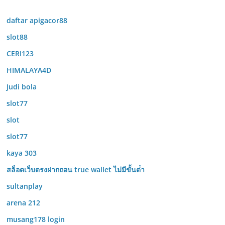
daftar apigacor88
slot88
CERI123
HIMALAYA4D
Judi bola
slot77
slot
slot77
kaya 303
สล็อตเว็บตรงฝากถอน true wallet ไม่มีขั้นต่ํา
sultanplay
arena 212
musang178 login