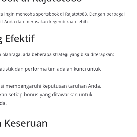
a ingin mencoba sportsbook di Rajatoto88. Dengan berbagai
orit Anda dan merasakan kegembiraan lebih.
 Efektif
olahraga, ada beberapa strategi yang bisa diterapkan:
tistik dan performa tim adalah kunci untuk
mosi mempengaruhi keputusan taruhan Anda.
kan setiap bonus yang ditawarkan untuk
da.
n Keseruan