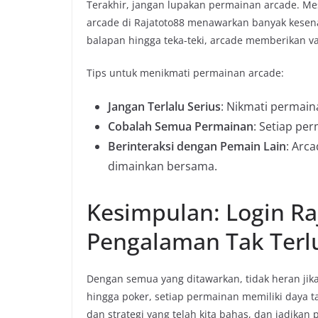
Terakhir, jangan lupakan permainan arcade. Me
arcade di Rajatoto88 menawarkan banyak kese
balapan hingga teka-teki, arcade memberikan v
Tips untuk menikmati permainan arcade:
Jangan Terlalu Serius
: Nikmati permain
Cobalah Semua Permainan
: Setiap pe
Berinteraksi dengan Pemain Lain
: Arc
dimainkan bersama.
Kesimpulan: Login Ra
Pengalaman Tak Ter
Dengan semua yang ditawarkan, tidak heran jika
hingga poker, setiap permainan memiliki daya t
dan strategi yang telah kita bahas, dan jadik