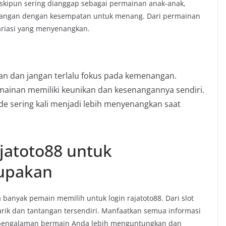
skipun sering dianggap sebagai permainan anak-anak,
nangan dengan kesempatan untuk menang. Dari permainan
ariasi yang menyenangkan.
an dan jangan terlalu fokus pada kemenangan.
rmainan memiliki keunikan dan kesenangannya sendiri.
ade sering kali menjadi lebih menyenangkan saat
jatoto88 untuk
lupakan
 banyak pemain memilih untuk login rajatoto88. Dari slot
arik dan tantangan tersendiri. Manfaatkan semua informasi
an pengalaman bermain Anda lebih menguntungkan dan