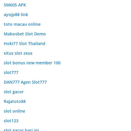
SM605 APK
ayojp88 link
toto macau online
Mabosbet Slot Demo
Hoki77 Slot Thailand
situs slot zeus
slot bonus new member 100
slot777
DAN777 Agen Slot777
slot gacor
Rajatoto88
slot online
slot123
slot gacor hari ini