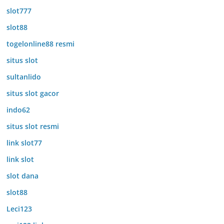
slot777
slot88
togelonline88 resmi
situs slot
sultanlido
situs slot gacor
indo62
situs slot resmi
link slot77
link slot
slot dana
slot88
Leci123