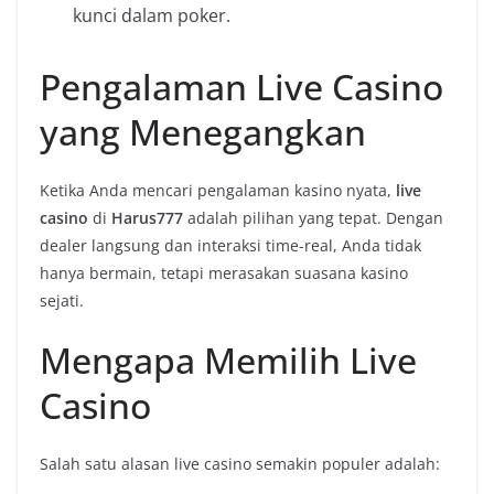
kunci dalam poker.
Pengalaman Live Casino
yang Menegangkan
Ketika Anda mencari pengalaman kasino nyata,
live
casino
di
Harus777
adalah pilihan yang tepat. Dengan
dealer langsung dan interaksi time-real, Anda tidak
hanya bermain, tetapi merasakan suasana kasino
sejati.
Mengapa Memilih Live
Casino
Salah satu alasan live casino semakin populer adalah: