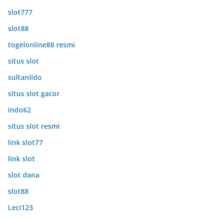
slot777
slot88
togelonline88 resmi
situs slot
sultanlido
situs slot gacor
indo62
situs slot resmi
link slot77
link slot
slot dana
slot88
Leci123