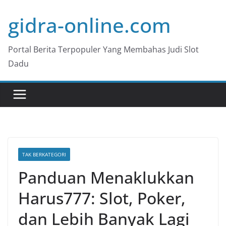
Skip
gidra-online.com
to
content
Portal Berita Terpopuler Yang Membahas Judi Slot
Dadu
TAK BERKATEGORI
Panduan Menaklukkan
Harus777: Slot, Poker,
dan Lebih Banyak Lagi