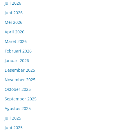
Juli 2026
Juni 2026
Mei 2026
April 2026
Maret 2026
Februari 2026
Januari 2026
Desember 2025
November 2025
Oktober 2025
September 2025
Agustus 2025
Juli 2025
Juni 2025