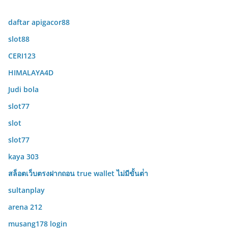
daftar apigacor88
slot88
CERI123
HIMALAYA4D
Judi bola
slot77
slot
slot77
kaya 303
สล็อตเว็บตรงฝากถอน true wallet ไม่มีขั้นต่ํา
sultanplay
arena 212
musang178 login