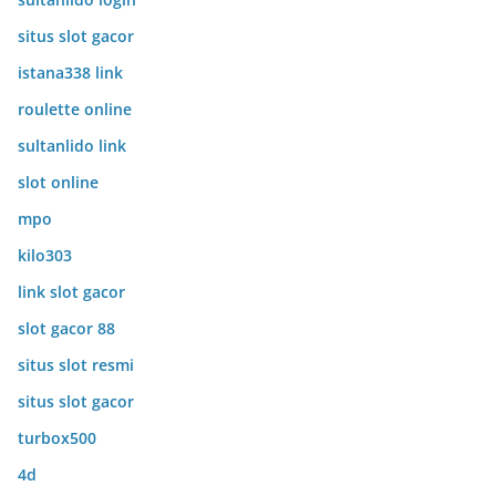
situs slot gacor
istana338 link
roulette online
sultanlido link
slot online
mpo
kilo303
link slot gacor
slot gacor 88
situs slot resmi
situs slot gacor
turbox500
4d