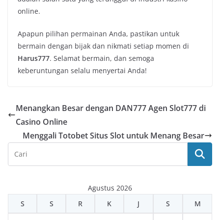
online.
Apapun pilihan permainan Anda, pastikan untuk
bermain dengan bijak dan nikmati setiap momen di
Harus777
. Selamat bermain, dan semoga
keberuntungan selalu menyertai Anda!
Menangkan Besar dengan DAN777 Agen Slot777 di
Casino Online
Menggali Totobet Situs Slot untuk Menang Besar
Agustus 2026
S
S
R
K
J
S
M