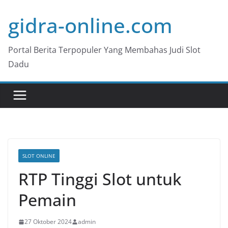
Skip
gidra-online.com
to
content
Portal Berita Terpopuler Yang Membahas Judi Slot
Dadu
SLOT ONLINE
RTP Tinggi Slot untuk
Pemain
27 Oktober 2024
admin