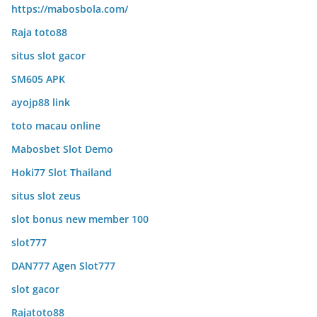
https://mabosbola.com/
Raja toto88
situs slot gacor
SM605 APK
ayojp88 link
toto macau online
Mabosbet Slot Demo
Hoki77 Slot Thailand
situs slot zeus
slot bonus new member 100
slot777
DAN777 Agen Slot777
slot gacor
Rajatoto88