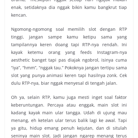
enak, setidaknya dia nggak bikin kamu bangkrut tiap
kencan.
Ngomong-ngomong soal memilih slot dengan RTP
tinggi, jangan sampe kamu ketipu sama yang
tampilannya keren doang tapi RTP-nya rendah. Ini
kayak ketemu orang yang feeds Instagram-nya
aesthetic banget tapi pas diajak ngobrol, isinya cuma
“iya”, “hmm”, “nggak tau.” Pokoknya jangan tertipu sama
slot yang punya animasi keren tapi hasilnya zonk. Cek
dulu RTP-nya, biar nggak menyesal di tengah jalan.
Oh ya, selain RTP, kamu juga mesti inget soal faktor
keberuntungan. Percaya atau enggak, main slot ini
kadang kayak main ular tangga. Udah di ujung mau
menang, eh ketelan ular terus balik lagi ke awal. Tapi
ya gitu, hidup emang penuh kejutan, dan di situlah
seninya main slot. Jadi jangan ngarep menang terus