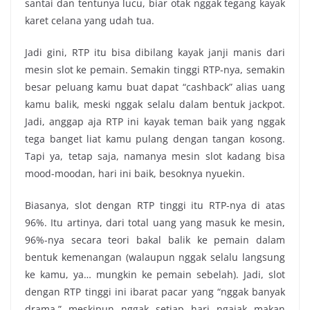
santai dan tentunya lucu, biar otak nggak tegang kayak
karet celana yang udah tua.
Jadi gini, RTP itu bisa dibilang kayak janji manis dari
mesin slot ke pemain. Semakin tinggi RTP-nya, semakin
besar peluang kamu buat dapat “cashback” alias uang
kamu balik, meski nggak selalu dalam bentuk jackpot.
Jadi, anggap aja RTP ini kayak teman baik yang nggak
tega banget liat kamu pulang dengan tangan kosong.
Tapi ya, tetap saja, namanya mesin slot kadang bisa
mood-moodan, hari ini baik, besoknya nyuekin.
Biasanya, slot dengan RTP tinggi itu RTP-nya di atas
96%. Itu artinya, dari total uang yang masuk ke mesin,
96%-nya secara teori bakal balik ke pemain dalam
bentuk kemenangan (walaupun nggak selalu langsung
ke kamu, ya… mungkin ke pemain sebelah). Jadi, slot
dengan RTP tinggi ini ibarat pacar yang “nggak banyak
drama,” meskipun nggak setiap hari ngajak makan