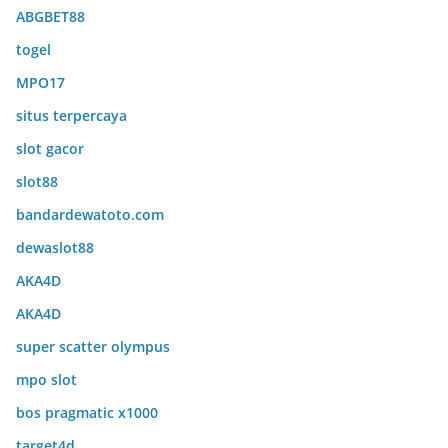
ABGBET88
togel
MPO17
situs terpercaya
slot gacor
slot88
bandardewatoto.com
dewaslot88
AKA4D
AKA4D
super scatter olympus
mpo slot
bos pragmatic x1000
target4d