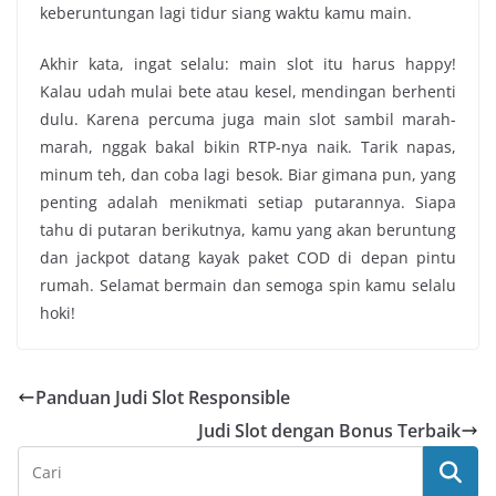
keberuntungan lagi tidur siang waktu kamu main.
Akhir kata, ingat selalu: main slot itu harus happy!
Kalau udah mulai bete atau kesel, mendingan berhenti
dulu. Karena percuma juga main slot sambil marah-
marah, nggak bakal bikin RTP-nya naik. Tarik napas,
minum teh, dan coba lagi besok. Biar gimana pun, yang
penting adalah menikmati setiap putarannya. Siapa
tahu di putaran berikutnya, kamu yang akan beruntung
dan jackpot datang kayak paket COD di depan pintu
rumah. Selamat bermain dan semoga spin kamu selalu
hoki!
Panduan Judi Slot Responsible
Judi Slot dengan Bonus Terbaik