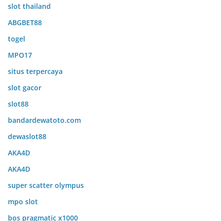
slot thailand
ABGBET88
togel
MPO17
situs terpercaya
slot gacor
slot88
bandardewatoto.com
dewaslot88
AKA4D
AKA4D
super scatter olympus
mpo slot
bos pragmatic x1000