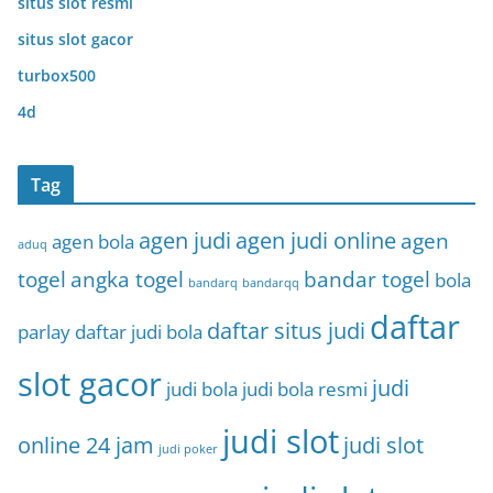
situs slot resmi
situs slot gacor
turbox500
4d
Tag
agen judi
agen judi online
agen
agen bola
aduq
togel
angka togel
bandar togel
bola
bandarq
bandarqq
daftar
daftar situs judi
parlay
daftar judi bola
slot gacor
judi
judi bola
judi bola resmi
judi slot
online 24 jam
judi slot
judi poker