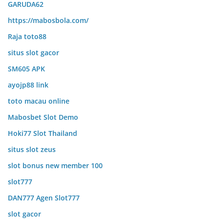
GARUDA62
https://mabosbola.com/
Raja toto88
situs slot gacor
SM605 APK
ayojp88 link
toto macau online
Mabosbet Slot Demo
Hoki77 Slot Thailand
situs slot zeus
slot bonus new member 100
slot777
DAN777 Agen Slot777
slot gacor