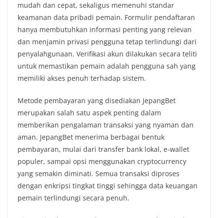
mudah dan cepat, sekaligus memenuhi standar
keamanan data pribadi pemain. Formulir pendaftaran
hanya membutuhkan informasi penting yang relevan
dan menjamin privasi pengguna tetap terlindungi dari
penyalahgunaan. Verifikasi akun dilakukan secara teliti
untuk memastikan pemain adalah pengguna sah yang
memiliki akses penuh terhadap sistem.
Metode pembayaran yang disediakan JepangBet
merupakan salah satu aspek penting dalam
memberikan pengalaman transaksi yang nyaman dan
aman. JepangBet menerima berbagai bentuk
pembayaran, mulai dari transfer bank lokal, e-wallet
populer, sampai opsi menggunakan cryptocurrency
yang semakin diminati. Semua transaksi diproses
dengan enkripsi tingkat tinggi sehingga data keuangan
pemain terlindungi secara penuh.