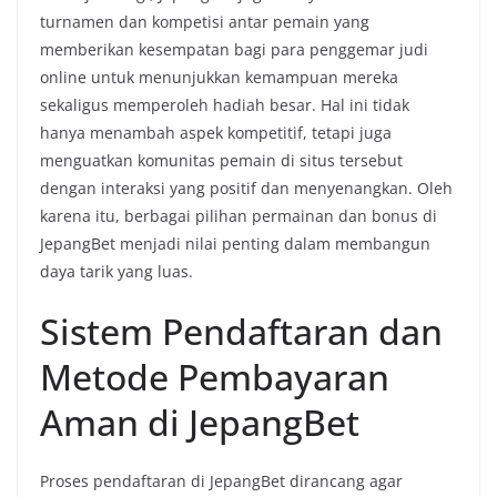
turnamen dan kompetisi antar pemain yang
memberikan kesempatan bagi para penggemar judi
online untuk menunjukkan kemampuan mereka
sekaligus memperoleh hadiah besar. Hal ini tidak
hanya menambah aspek kompetitif, tetapi juga
menguatkan komunitas pemain di situs tersebut
dengan interaksi yang positif dan menyenangkan. Oleh
karena itu, berbagai pilihan permainan dan bonus di
JepangBet menjadi nilai penting dalam membangun
daya tarik yang luas.
Sistem Pendaftaran dan
Metode Pembayaran
Aman di JepangBet
Proses pendaftaran di JepangBet dirancang agar