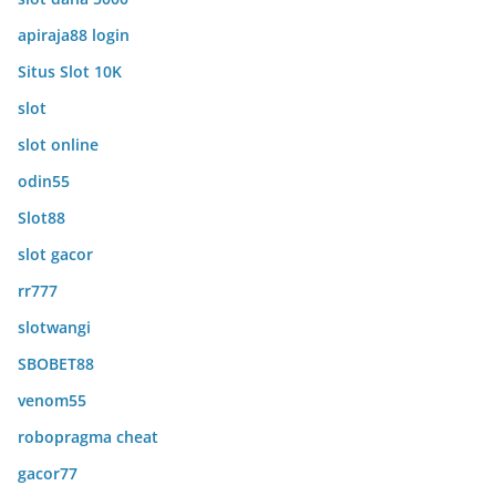
apiraja88 login
Situs Slot 10K
slot
slot online
odin55
Slot88
slot gacor
rr777
slotwangi
SBOBET88
venom55
robopragma cheat
gacor77