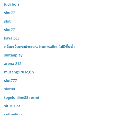
Judi bola
slot77
slot
slot77
kaya 303
สล็อตเว็บตรงฝากถอน true wallet ไม่มีขั้นต่ํา
sultanplay
arena 212
musang178 login
slot777
slot88
togelonline88 resmi
situs slot
sultanlido