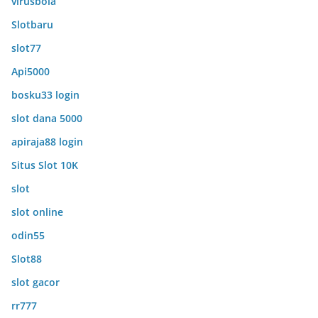
virusbola
Slotbaru
slot77
Api5000
bosku33 login
slot dana 5000
apiraja88 login
Situs Slot 10K
slot
slot online
odin55
Slot88
slot gacor
rr777