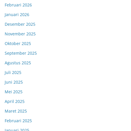
Februari 2026
Januari 2026
Desember 2025
November 2025
Oktober 2025
September 2025
Agustus 2025
Juli 2025
Juni 2025
Mei 2025
April 2025
Maret 2025
Februari 2025
Januari 2025