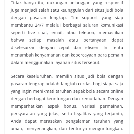
Tidak hanya itu, dukungan pelanggan yang responsif
juga menjadi salah satu keunggulan dari situs judi bola
dengan pasaran lengkap. Tim support yang siap
membantu 24/7 melalui berbagai saluran komunikasi
seperti live chat, email, atau telepon, memastikan
bahwa setiap masalah atau pertanyaan dapat
diselesaikan dengan cepat dan efisien. Ini tentu
menambah kenyamanan dan kepercayaan para pemain
dalam menggunakan layanan situs tersebut.
Secara keseluruhan, memilih situs judi bola dengan
pasaran lengkap adalah langkah cerdas bagi siapa saja
yang ingin menikmati taruhan sepak bola secara online
dengan berbagai keuntungan dan kemudahan. Dengan
memperhatikan aspek bonus, variasi permainan,
persyaratan yang jelas, serta legalitas yang terjamin,
Anda dapat merasakan pengalaman taruhan yang
aman, menyenangkan, dan tentunya menguntungkan.