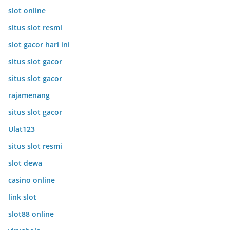
slot online
situs slot resmi
slot gacor hari ini
situs slot gacor
situs slot gacor
rajamenang
situs slot gacor
Ulat123
situs slot resmi
slot dewa
casino online
link slot
slot88 online