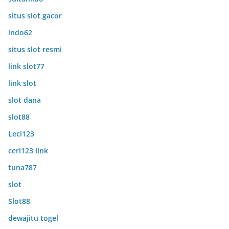
situs slot gacor
indo62
situs slot resmi
link slot77
link slot
slot dana
slot88
Leci123
ceri123 link
tuna787
slot
Slot88
dewajitu togel