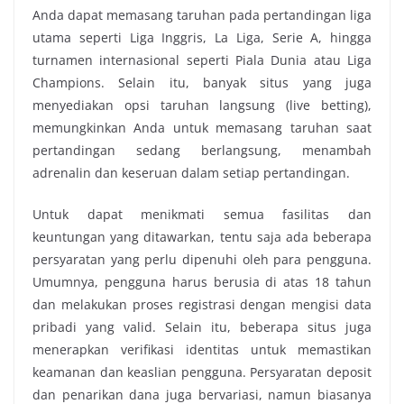
Anda dapat memasang taruhan pada pertandingan liga
utama seperti Liga Inggris, La Liga, Serie A, hingga
turnamen internasional seperti Piala Dunia atau Liga
Champions. Selain itu, banyak situs yang juga
menyediakan opsi taruhan langsung (live betting),
memungkinkan Anda untuk memasang taruhan saat
pertandingan sedang berlangsung, menambah
adrenalin dan keseruan dalam setiap pertandingan.
Untuk dapat menikmati semua fasilitas dan
keuntungan yang ditawarkan, tentu saja ada beberapa
persyaratan yang perlu dipenuhi oleh para pengguna.
Umumnya, pengguna harus berusia di atas 18 tahun
dan melakukan proses registrasi dengan mengisi data
pribadi yang valid. Selain itu, beberapa situs juga
menerapkan verifikasi identitas untuk memastikan
keamanan dan keaslian pengguna. Persyaratan deposit
dan penarikan dana juga bervariasi, namun biasanya