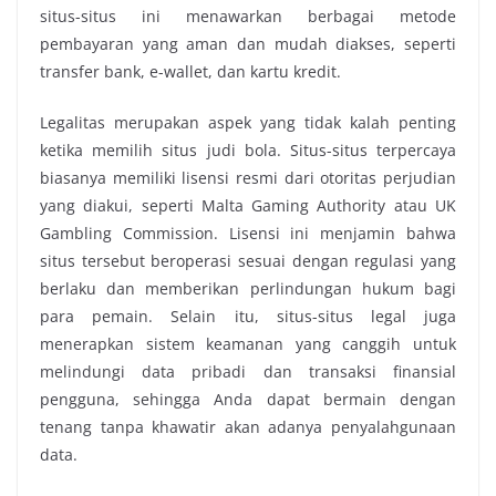
situs-situs ini menawarkan berbagai metode
pembayaran yang aman dan mudah diakses, seperti
transfer bank, e-wallet, dan kartu kredit.
Legalitas merupakan aspek yang tidak kalah penting
ketika memilih situs judi bola. Situs-situs terpercaya
biasanya memiliki lisensi resmi dari otoritas perjudian
yang diakui, seperti Malta Gaming Authority atau UK
Gambling Commission. Lisensi ini menjamin bahwa
situs tersebut beroperasi sesuai dengan regulasi yang
berlaku dan memberikan perlindungan hukum bagi
para pemain. Selain itu, situs-situs legal juga
menerapkan sistem keamanan yang canggih untuk
melindungi data pribadi dan transaksi finansial
pengguna, sehingga Anda dapat bermain dengan
tenang tanpa khawatir akan adanya penyalahgunaan
data.