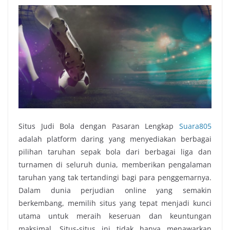
Situs Judi Bola dengan Pasaran Lengkap
Suara805
adalah platform daring yang menyediakan berbagai
pilihan taruhan sepak bola dari berbagai liga dan
turnamen di seluruh dunia, memberikan pengalaman
taruhan yang tak tertandingi bagi para penggemarnya.
Dalam dunia perjudian online yang semakin
berkembang, memilih situs yang tepat menjadi kunci
utama untuk meraih keseruan dan keuntungan
maksimal. Situs-situs ini tidak hanya menawarkan