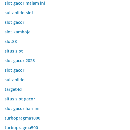
slot gacor malam ini
sultanlido slot
slot gacor
slot kamboja
slot88
situs slot
slot gacor 2025
slot gacor
sultanlido
target4d
situs slot gacor
slot gacor hari ini
turbopragma1000
turbopragma500