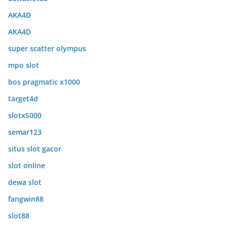
AKA4D
AKA4D
super scatter olympus
mpo slot
bos pragmatic x1000
target4d
slotx5000
semar123
situs slot gacor
slot online
dewa slot
fangwin88
slot88