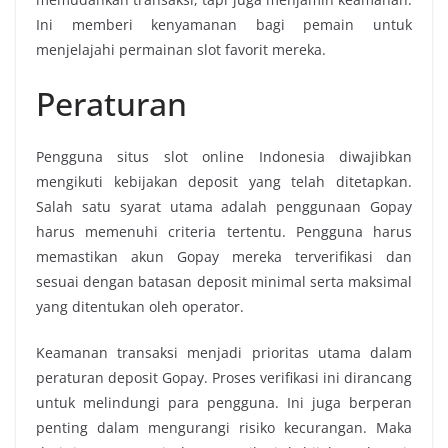
Ini memberi kenyamanan bagi pemain untuk
menjelajahi permainan slot favorit mereka.
Peraturan
Pengguna situs slot online Indonesia diwajibkan
mengikuti kebijakan deposit yang telah ditetapkan.
Salah satu syarat utama adalah penggunaan Gopay
harus memenuhi criteria tertentu. Pengguna harus
memastikan akun Gopay mereka terverifikasi dan
sesuai dengan batasan deposit minimal serta maksimal
yang ditentukan oleh operator.
Keamanan transaksi menjadi prioritas utama dalam
peraturan deposit Gopay. Proses verifikasi ini dirancang
untuk melindungi para pengguna. Ini juga berperan
penting dalam mengurangi risiko kecurangan. Maka