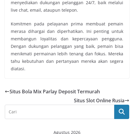
menyediakan dukungan pelanggan 24/7, baik melalui
live chat, email, ataupun telepon.
Komitmen pada pelayanan prima membuat pemain
merasa dihargai dan diperhatikan. Ini penting untuk
membangun loyalitas dan kepercayaan pengguna.
Dengan dukungan pelanggan yang baik, pemain bisa
menikmati permainan lebih tenang dan fokus. Mereka
tahu kebutuhan dan pertanyaan mereka akan segera
diatasi.
Situs Bola Mix Parlay Deposit Termurah
Situs Slot Online Rusia
Agustus 2026