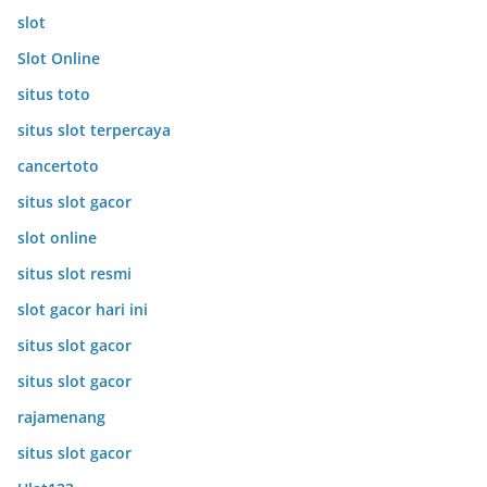
slot
Slot Online
situs toto
situs slot terpercaya
cancertoto
situs slot gacor
slot online
situs slot resmi
slot gacor hari ini
situs slot gacor
situs slot gacor
rajamenang
situs slot gacor