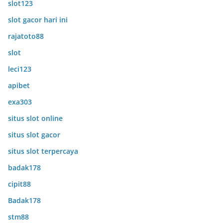
slot123
slot gacor hari ini
rajatoto88
slot
leci123
apibet
exa303
situs slot online
situs slot gacor
situs slot terpercaya
badak178
cipit88
Badak178
stm88