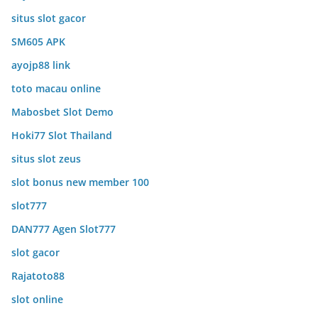
situs slot gacor
SM605 APK
ayojp88 link
toto macau online
Mabosbet Slot Demo
Hoki77 Slot Thailand
situs slot zeus
slot bonus new member 100
slot777
DAN777 Agen Slot777
slot gacor
Rajatoto88
slot online