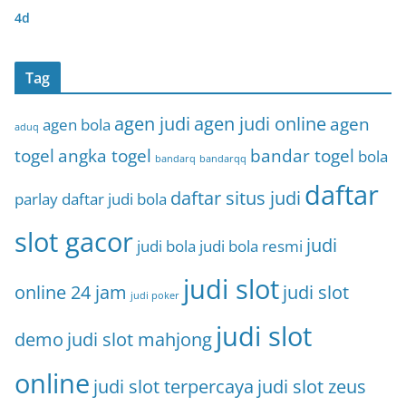
4d
Tag
agen judi
agen judi online
agen
agen bola
aduq
togel
angka togel
bandar togel
bola
bandarq
bandarqq
daftar
daftar situs judi
parlay
daftar judi bola
slot gacor
judi
judi bola
judi bola resmi
judi slot
online 24 jam
judi slot
judi poker
judi slot
demo
judi slot mahjong
online
judi slot terpercaya
judi slot zeus