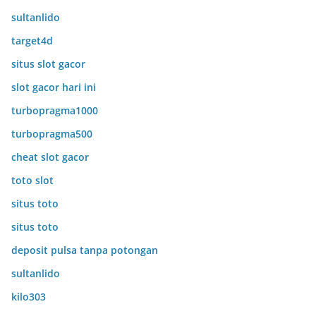
sultanlido
target4d
situs slot gacor
slot gacor hari ini
turbopragma1000
turbopragma500
cheat slot gacor
toto slot
situs toto
situs toto
deposit pulsa tanpa potongan
sultanlido
kilo303