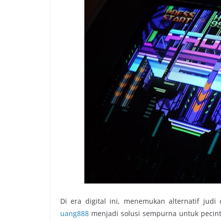
Di era digital ini, menemukan alternatif judi
uang888
menjadi solusi sempurna untuk pecin