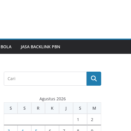
I BOLA
JASA BACKLINK PBN
Agustus 2026
S
S
R
K
J
S
M
1
2
3
4
5
6
7
8
9