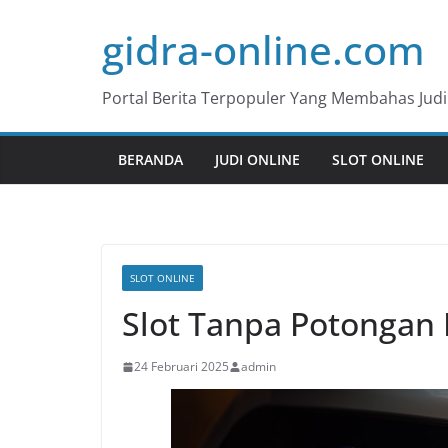
Skip
gidra-online.com
to
content
Portal Berita Terpopuler Yang Membahas Judi
BERANDA
JUDI ONLINE
SLOT ONLINE
SLOT ONLINE
Slot Tanpa Potongan 
24 Februari 2025
admin