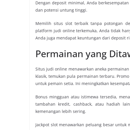
Dengan deposit minimal, Anda berkesempatan 
dan potensi untung tinggi.
Memilih situs slot terbaik tanpa potongan 
platform judi online terkemuka, Anda tidak 
Anda juga mendapat keuntungan dari deposit r
Permainan yang Dita
Situs judi online menawarkan aneka permainan s
klasik, temukan pula permainan terbaru. Promo
untuk pemain setia. Ini meningkatkan kesempa
Bonus mingguan atau istimewa tersedia, men
tambahan kredit, cashback, atau hadiah l
kemenangan lebih sering.
Jackpot slot menawarkan peluang besar untuk