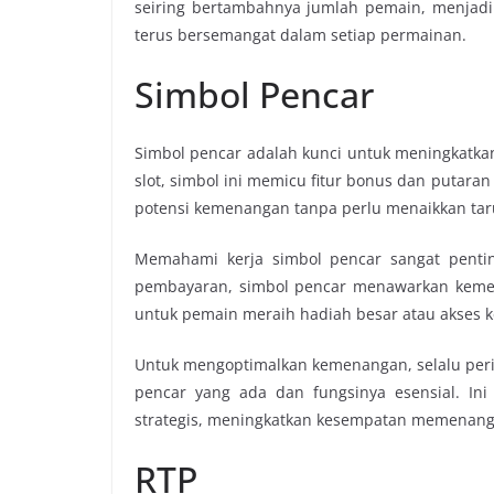
seiring bertambahnya jumlah pemain, menjadi
terus bersemangat dalam setiap permainan.
Simbol Pencar
Simbol pencar adalah kunci untuk meningkatka
slot, simbol ini memicu fitur bonus dan putara
potensi kemenangan tanpa perlu menaikkan tar
Memahami kerja simbol pencar sangat penting 
pembayaran, simbol pencar menawarkan keme
untuk pemain meraih hadiah besar atau akses 
Untuk mengoptimalkan kemenangan, selalu per
pencar yang ada dan fungsinya esensial. In
strategis, meningkatkan kesempatan memenang
RTP