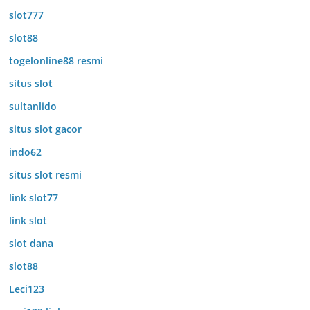
slot777
slot88
togelonline88 resmi
situs slot
sultanlido
situs slot gacor
indo62
situs slot resmi
link slot77
link slot
slot dana
slot88
Leci123