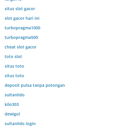
situs slot gacor
slot gacor hari ini
turbopragma1000
turbopragma500
cheat slot gacor
toto slot
situs toto
situs toto
deposit pulsa tanpa potongan
sultanlido
kilo303
dewigol
sultanlido login