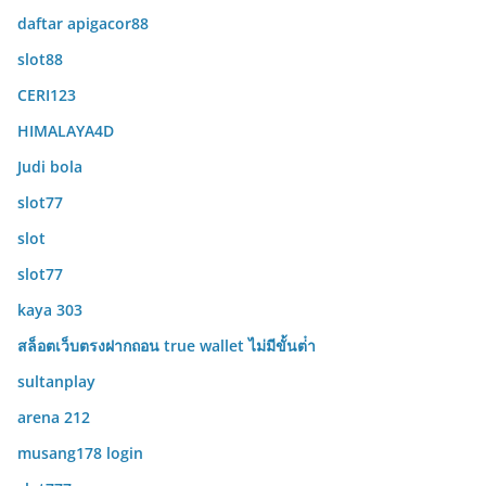
daftar apigacor88
slot88
CERI123
HIMALAYA4D
Judi bola
slot77
slot
slot77
kaya 303
สล็อตเว็บตรงฝากถอน true wallet ไม่มีขั้นต่ํา
sultanplay
arena 212
musang178 login