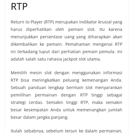
RTP
Return to Player (RTP) merupakan indikator krusial yang
harus diperhatikan oleh pemain slot. Itu karena
menunjukkan persentase uang yang diharapkan akan
dikembalikan ke pemain. Pemahaman mengenai RTP
ini terkadang luput dari perhatian pemain pemula. Ini
adalah salah satu rahasia jackpot slot utama.
Memilih mesin slot dengan menggunakan informasi
RTP bisa meningkatkan peluang kemenangan Anda.
Sebuah panduan lengkap bermain slot menyarankan
pemilihan permainan dengan RTP tinggi sebagai
strategi cerdas. Semakin tinggi RTP, maka semakin
besar kesempatan Anda untuk memenangkan jumlah
besar dalam jangka panjang.
Itulah sebabnya, sebelum terjun ke dalam permainan,