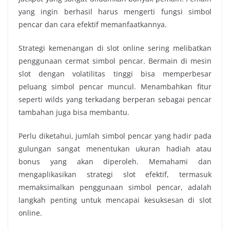
yang ingin berhasil harus mengerti fungsi simbol
pencar dan cara efektif memanfaatkannya.
Strategi kemenangan di slot online sering melibatkan
penggunaan cermat simbol pencar. Bermain di mesin
slot dengan volatilitas tinggi bisa memperbesar
peluang simbol pencar muncul. Menambahkan fitur
seperti wilds yang terkadang berperan sebagai pencar
tambahan juga bisa membantu.
Perlu diketahui, jumlah simbol pencar yang hadir pada
gulungan sangat menentukan ukuran hadiah atau
bonus yang akan diperoleh. Memahami dan
mengaplikasikan strategi slot efektif, termasuk
memaksimalkan penggunaan simbol pencar, adalah
langkah penting untuk mencapai kesuksesan di slot
online.