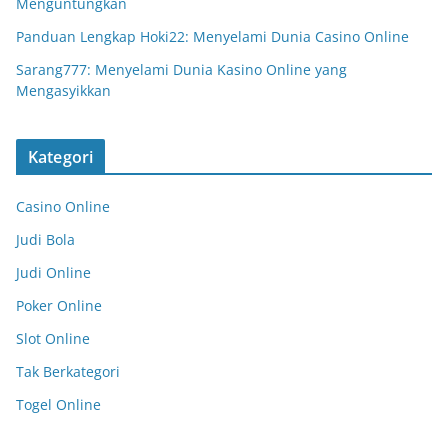
Menguntungkan
Panduan Lengkap Hoki22: Menyelami Dunia Casino Online
Sarang777: Menyelami Dunia Kasino Online yang
Mengasyikkan
Kategori
Casino Online
Judi Bola
Judi Online
Poker Online
Slot Online
Tak Berkategori
Togel Online