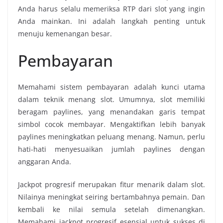
Anda harus selalu memeriksa RTP dari slot yang ingin
Anda mainkan. Ini adalah langkah penting untuk
menuju kemenangan besar.
Pembayaran
Memahami sistem pembayaran adalah kunci utama
dalam teknik menang slot. Umumnya, slot memiliki
beragam paylines, yang menandakan garis tempat
simbol cocok membayar. Mengaktifkan lebih banyak
paylines meningkatkan peluang menang. Namun, perlu
hati-hati menyesuaikan jumlah paylines dengan
anggaran Anda.
Jackpot progresif merupakan fitur menarik dalam slot.
Nilainya meningkat seiring bertambahnya pemain. Dan
kembali ke nilai semula setelah dimenangkan.
Memahami jackpot progresif esensial untuk sukses di