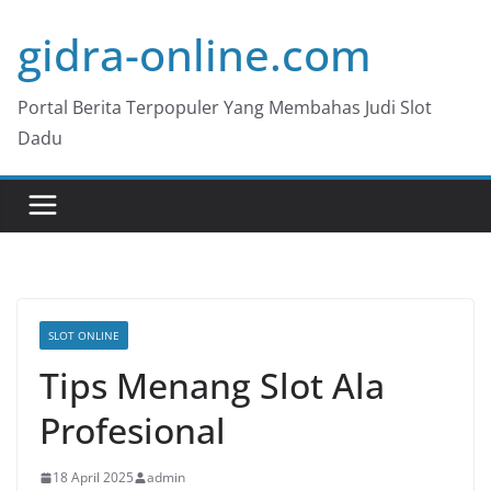
Skip
gidra-online.com
to
content
Portal Berita Terpopuler Yang Membahas Judi Slot
Dadu
SLOT ONLINE
Tips Menang Slot Ala
Profesional
18 April 2025
admin