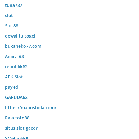
tuna787
slot
Slot88
dewajitu togel
bukaneko77.com
Amavi 68
republik62
APK Slot
pay4d
GARUDA62
https://mabosbola.com/
Raja toto88
situs slot gacor
SM605 APK