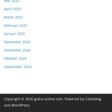
Mei 2025
April 2025
Maret 2025
Februari 2025
Januari 2025
Desember 2024
November 2024
Oktober 2024
September 2024
Copyright © 2026
gidra-online.com
. Powered by
ColorMag
and
WordPress
.