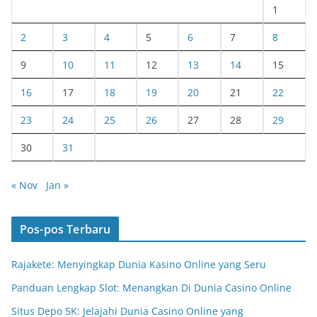
1
2
3
4
5
6
7
8
9
10
11
12
13
14
15
16
17
18
19
20
21
22
23
24
25
26
27
28
29
30
31
« Nov
Jan »
Pos-pos Terbaru
Rajakete: Menyingkap Dunia Kasino Online yang Seru
Panduan Lengkap Slot: Menangkan Di Dunia Casino Online
Situs Depo 5K: Jelajahi Dunia Casino Online yang