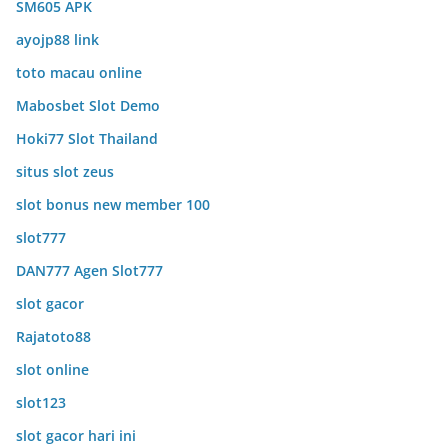
SM605 APK
ayojp88 link
toto macau online
Mabosbet Slot Demo
Hoki77 Slot Thailand
situs slot zeus
slot bonus new member 100
slot777
DAN777 Agen Slot777
slot gacor
Rajatoto88
slot online
slot123
slot gacor hari ini