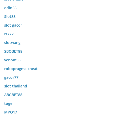
odin55
Slot88
slot gacor
rr777
slotwangi
SBOBET88
venom55
robopragma cheat
gacor77
slot thailand
ABGBET88
togel
MPO17