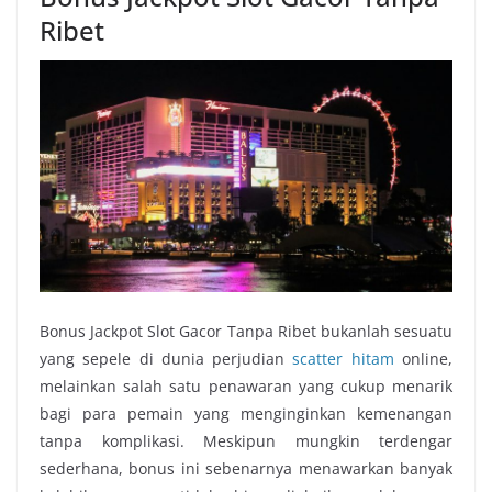
Ribet
Bonus Jackpot Slot Gacor Tanpa Ribet bukanlah sesuatu
yang sepele di dunia perjudian
scatter hitam
online,
melainkan salah satu penawaran yang cukup menarik
bagi para pemain yang menginginkan kemenangan
tanpa komplikasi. Meskipun mungkin terdengar
sederhana, bonus ini sebenarnya menawarkan banyak