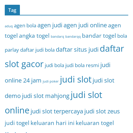
Tag
agen judi
agen judi online
agen
agen bola
aduq
togel
angka togel
bandar togel
bola
bandarq
bandarqq
daftar
daftar situs judi
parlay
daftar judi bola
slot gacor
judi
judi bola
judi bola resmi
judi slot
online 24 jam
judi slot
judi poker
judi slot
demo
judi slot mahjong
online
judi slot terpercaya
judi slot zeus
judi togel
keluaran hari ini
keluaran togel