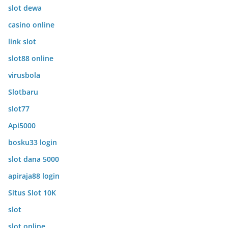
slot dewa
casino online
link slot
slot88 online
virusbola
Slotbaru
slot77
Api5000
bosku33 login
slot dana 5000
apiraja88 login
Situs Slot 10K
slot
slot online