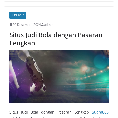
JUDI BOLA
26 Desember 2024
admin
Situs Judi Bola dengan Pasaran
Lengkap
Situs Judi Bola dengan Pasaran Lengkap
Suara805