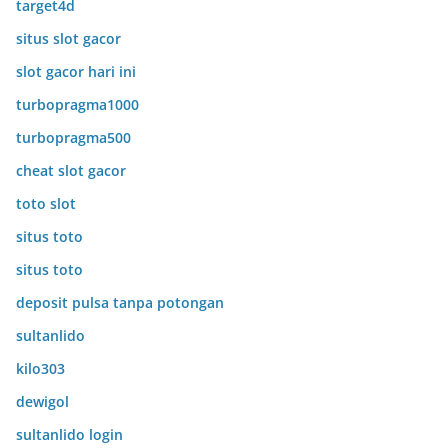
target4d
situs slot gacor
slot gacor hari ini
turbopragma1000
turbopragma500
cheat slot gacor
toto slot
situs toto
situs toto
deposit pulsa tanpa potongan
sultanlido
kilo303
dewigol
sultanlido login