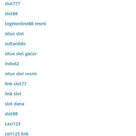
slot777
slot88
togelonline88 resmi
situs slot
sultanlido
situs slot gacor
indo62
situs slot resmi
link slot77
link slot
slot dana
slot88
Leci123
ceri123 link