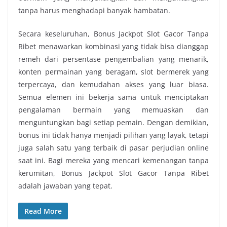
tanpa harus menghadapi banyak hambatan.
Secara keseluruhan, Bonus Jackpot Slot Gacor Tanpa
Ribet menawarkan kombinasi yang tidak bisa dianggap
remeh dari persentase pengembalian yang menarik,
konten permainan yang beragam, slot bermerek yang
terpercaya, dan kemudahan akses yang luar biasa.
Semua elemen ini bekerja sama untuk menciptakan
pengalaman bermain yang memuaskan dan
menguntungkan bagi setiap pemain. Dengan demikian,
bonus ini tidak hanya menjadi pilihan yang layak, tetapi
juga salah satu yang terbaik di pasar perjudian online
saat ini. Bagi mereka yang mencari kemenangan tanpa
kerumitan, Bonus Jackpot Slot Gacor Tanpa Ribet
adalah jawaban yang tepat.
Read More