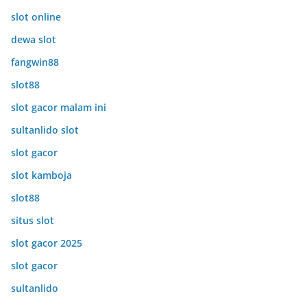
slot online
dewa slot
fangwin88
slot88
slot gacor malam ini
sultanlido slot
slot gacor
slot kamboja
slot88
situs slot
slot gacor 2025
slot gacor
sultanlido