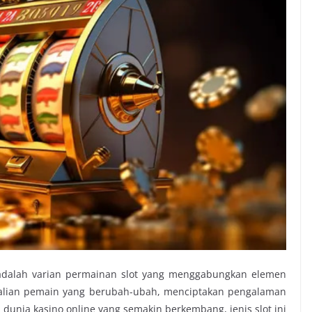
adalah varian permainan slot yang menggabungkan elemen
alian pemain yang berubah-ubah, menciptakan pengalaman
dunia kasino online yang semakin berkembang, jenis slot ini