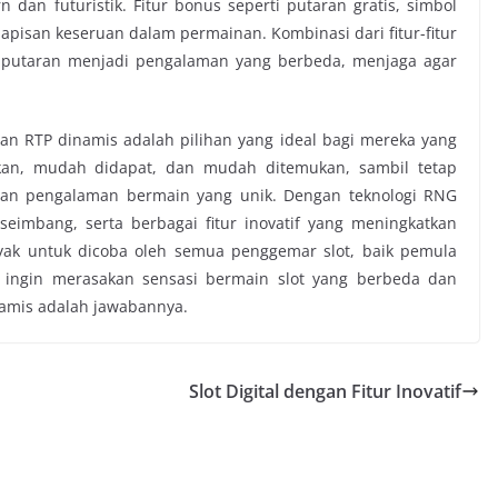
dan futuristik. Fitur bonus seperti putaran gratis, simbol
pisan keseruan dalam permainan. Kombinasi dari fitur-fitur
 putaran menjadi pengalaman yang berbeda, menjaga agar
gan RTP dinamis adalah pilihan yang ideal bagi mereka yang
an, mudah didapat, dan mudah ditemukan, sambil tetap
n pengalaman bermain yang unik. Dengan teknologi RNG
eimbang, serta berbagai fitur inovatif yang meningkatkan
ayak untuk dicoba oleh semua penggemar slot, baik pemula
 ingin merasakan sensasi bermain slot yang berbeda dan
namis adalah jawabannya.
Slot Digital dengan Fitur Inovatif