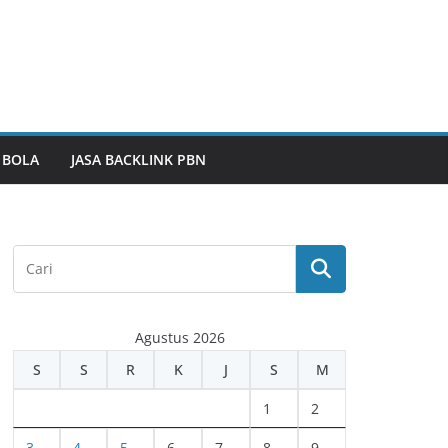
I BOLA
JASA BACKLINK PBN
Agustus 2026
S
S
R
K
J
S
M
1
2
3
4
5
6
7
8
9