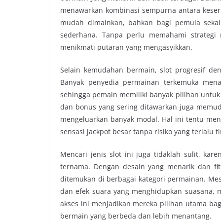
menawarkan kombinasi sempurna antara keser
mudah dimainkan, bahkan bagi pemula sekali
sederhana. Tanpa perlu memahami strategi 
menikmati putaran yang mengasyikkan.
Selain kemudahan bermain, slot progresif de
Banyak penyedia permainan terkemuka menawa
sehingga pemain memiliki banyak pilihan untuk 
dan bonus yang sering ditawarkan juga memu
mengeluarkan banyak modal. Hal ini tentu menj
sensasi jackpot besar tanpa risiko yang terlalu ti
Mencari jenis slot ini juga tidaklah sulit, ka
ternama. Dengan desain yang menarik dan fitu
ditemukan di berbagai kategori permainan. Mes
dan efek suara yang menghidupkan suasana,
akses ini menjadikan mereka pilihan utama ba
bermain yang berbeda dan lebih menantang.