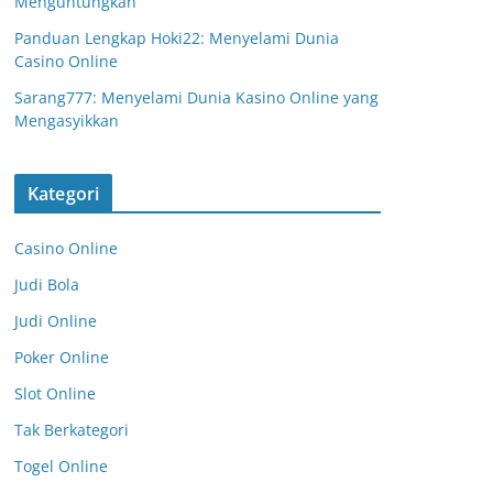
Menguntungkan
Panduan Lengkap Hoki22: Menyelami Dunia
Casino Online
Sarang777: Menyelami Dunia Kasino Online yang
Mengasyikkan
Kategori
Casino Online
Judi Bola
Judi Online
Poker Online
Slot Online
Tak Berkategori
Togel Online