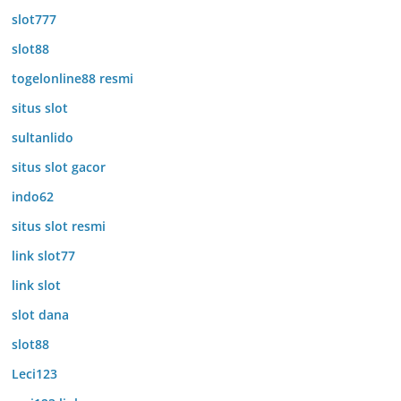
slot777
slot88
togelonline88 resmi
situs slot
sultanlido
situs slot gacor
indo62
situs slot resmi
link slot77
link slot
slot dana
slot88
Leci123