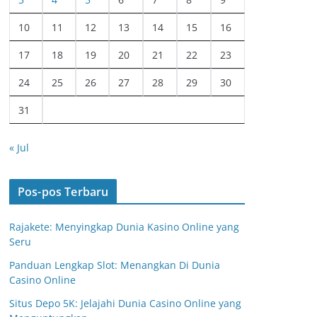
10
11
12
13
14
15
16
17
18
19
20
21
22
23
24
25
26
27
28
29
30
31
« Jul
Pos-pos Terbaru
Rajakete: Menyingkap Dunia Kasino Online yang
Seru
Panduan Lengkap Slot: Menangkan Di Dunia
Casino Online
Situs Depo 5K: Jelajahi Dunia Casino Online yang