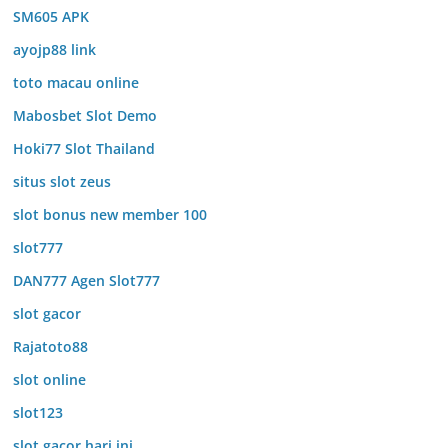
SM605 APK
ayojp88 link
toto macau online
Mabosbet Slot Demo
Hoki77 Slot Thailand
situs slot zeus
slot bonus new member 100
slot777
DAN777 Agen Slot777
slot gacor
Rajatoto88
slot online
slot123
slot gacor hari ini