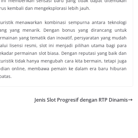
n ini memberikan sensasi baru yang tidak dapat ditemukan
erus kembali dan mengeksplorasi lebih jauh.
turistik menawarkan kombinasi sempurna antara teknologi
nang yang menarik. Dengan bonus yang dirancang untuk
mainan yang tematik dan inovatif, persyaratan yang mudah
lalui lisensi resmi, slot ini menjadi pilihan utama bagi para
ekadar permainan slot biasa. Dengan reputasi yang baik dan
ristik tidak hanya mengubah cara kita bermain, tetapi juga
judian online, membawa pemain ke dalam era baru hiburan
batas.
Jenis Slot Progresif dengan RTP Dinamis