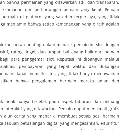
kan bahwa permainan yang ditawarkan adil dan transparan,
r keamanan dan perlindungan pemain yang ketat. Pemain
ermain di platform yang sah dan terpercaya, yang tidak
juga menjamin bahwa setiap kemenangan yang diraih adalah
emainkan peran penting dalam menarik pemain ke slot dengan
ositif, rating tinggi, dan umpan balik yang baik dari pemain
bagi para penggemar slot. Reputasi ini dibangun melalui
kualitas, pembayaran yang tepat waktu, dan dukungan
 pemain dapat memilih situs yang tidak hanya menawarkan
astikan bahwa pengalaman bermain mereka aman dan
tik tidak hanya terletak pada aspek hiburan dan peluang
 interaktif yang ditawarkan. Pemain dapat menikmati grafis
n alur cerita yang menarik, membuat setiap sesi bermain
uga sebuah petualangan digital yang mengesankan. Fitur-fitur