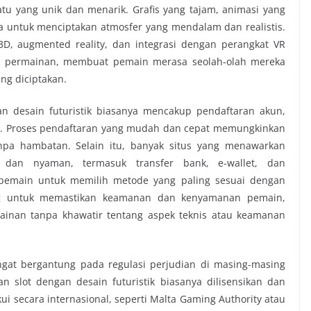
u yang unik dan menarik. Grafis yang tajam, animasi yang
ma untuk menciptakan atmosfer yang mendalam dan realistis.
lan 3D, augmented reality, dan integrasi dengan perangkat VR
itas permainan, membuat pemain merasa seolah-olah mereka
ng diciptakan.
an desain futuristik biasanya mencakup pendaftaran akun,
wal. Proses pendaftaran yang mudah dan cepat memungkinkan
pa hambatan. Selain itu, banyak situs yang menawarkan
an nyaman, termasuk transfer bank, e-wallet, dan
gi pemain untuk memilih metode yang paling sesuai dengan
ang untuk memastikan keamanan dan kenyamanan pemain,
ainan tanpa khawatir tentang aspek teknis atau keamanan
sangat bergantung pada regulasi perjudian di masing-masing
n slot dengan desain futuristik biasanya dilisensikan dan
ui secara internasional, seperti Malta Gaming Authority atau