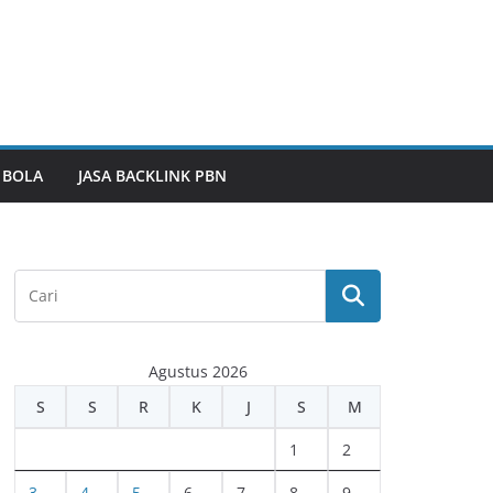
I BOLA
JASA BACKLINK PBN
Agustus 2026
S
S
R
K
J
S
M
1
2
3
4
5
6
7
8
9