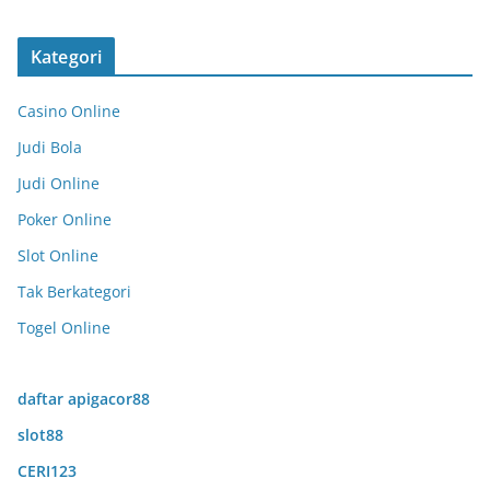
Kategori
Casino Online
Judi Bola
Judi Online
Poker Online
Slot Online
Tak Berkategori
Togel Online
daftar apigacor88
slot88
CERI123