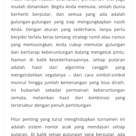
mudah dimainkan. Begitu Anda memulai, seolah dunia
berhenti berputar, dan semua yang ada adalah
gulungan-gulungan yang siap mengungkapkan nasib
Anda. Dengan aturan yang sederhana, tanpa perlu
berpikir terlalu keras tentang strategi rumit atau rumus
yang memusingkan, Anda cukup memutar gulungan
dan berharap keberuntungan datang mengetuk pintu.
Namun di balik kesederhanaannya, setiap putaran
adalah hasil dari algoritma canggih yang
mengendalikan segalanya – dari cara simbol-simbol
muncul hingga jumlah kemenangan yang bisa diraih.
Ini bukanlah sekadar permainan keberuntungan
semata, melainkan hasil dari kombinasi yang
terstruktur dengan penuh perhitungan.
Fitur penting yang turut menghidupkan turnamen ini
adalah sistem nomor acak yang mendasari setiap
putaran. Di balik setiap gulungan yang berputar, ada