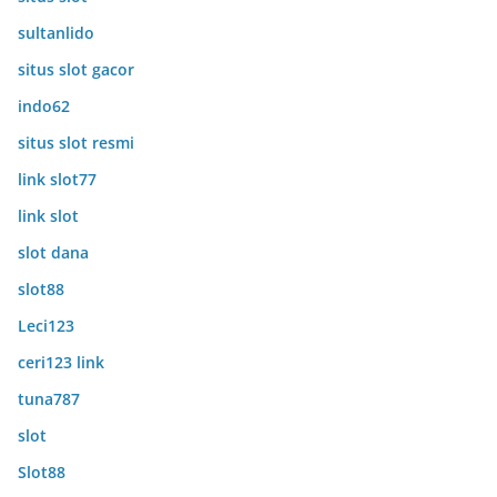
sultanlido
situs slot gacor
indo62
situs slot resmi
link slot77
link slot
slot dana
slot88
Leci123
ceri123 link
tuna787
slot
Slot88