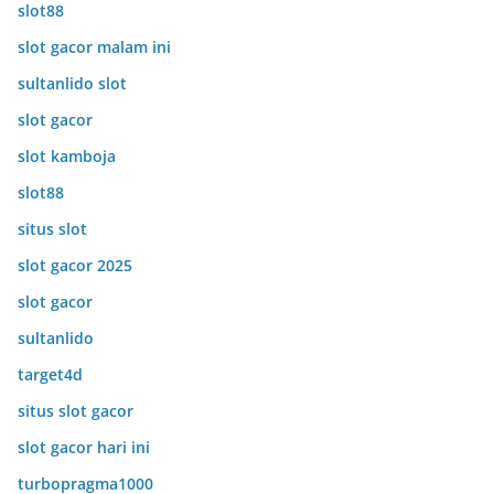
slot88
slot gacor malam ini
sultanlido slot
slot gacor
slot kamboja
slot88
situs slot
slot gacor 2025
slot gacor
sultanlido
target4d
situs slot gacor
slot gacor hari ini
turbopragma1000