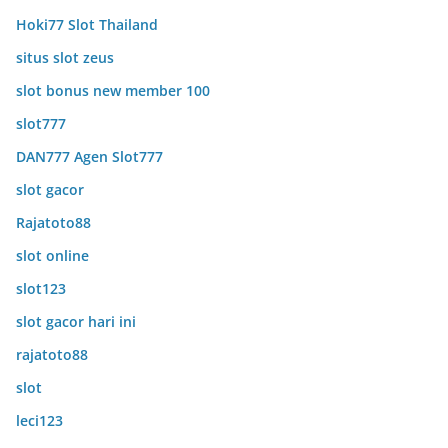
Hoki77 Slot Thailand
situs slot zeus
slot bonus new member 100
slot777
DAN777 Agen Slot777
slot gacor
Rajatoto88
slot online
slot123
slot gacor hari ini
rajatoto88
slot
leci123