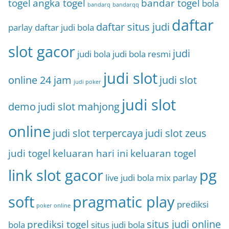
togel
angka togel
bandar togel
bola
bandarq
bandarqq
daftar
daftar situs judi
parlay
daftar judi bola
slot gacor
judi
judi bola
judi bola resmi
judi slot
online 24 jam
judi slot
judi poker
judi slot
demo
judi slot mahjong
online
judi slot terpercaya
judi slot zeus
judi togel
keluaran hari ini
keluaran togel
link slot gacor
pg
live judi bola
mix parlay
soft
pragmatic play
prediksi
poker online
prediksi togel
situs judi online
bola
situs judi bola