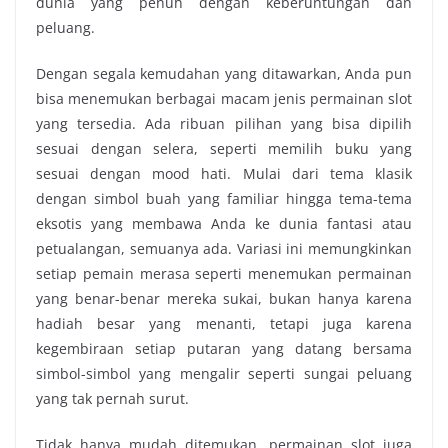
dunia yang penuh dengan keberuntungan dan
peluang.
Dengan segala kemudahan yang ditawarkan, Anda pun
bisa menemukan berbagai macam jenis permainan slot
yang tersedia. Ada ribuan pilihan yang bisa dipilih
sesuai dengan selera, seperti memilih buku yang
sesuai dengan mood hati. Mulai dari tema klasik
dengan simbol buah yang familiar hingga tema-tema
eksotis yang membawa Anda ke dunia fantasi atau
petualangan, semuanya ada. Variasi ini memungkinkan
setiap pemain merasa seperti menemukan permainan
yang benar-benar mereka sukai, bukan hanya karena
hadiah besar yang menanti, tetapi juga karena
kegembiraan setiap putaran yang datang bersama
simbol-simbol yang mengalir seperti sungai peluang
yang tak pernah surut.
Tidak hanya mudah ditemukan, permainan slot juga