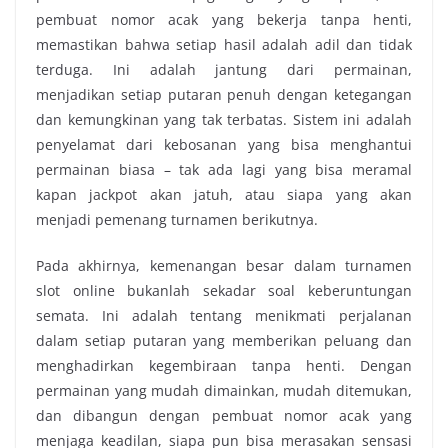
pembuat nomor acak yang bekerja tanpa henti,
memastikan bahwa setiap hasil adalah adil dan tidak
terduga. Ini adalah jantung dari permainan,
menjadikan setiap putaran penuh dengan ketegangan
dan kemungkinan yang tak terbatas. Sistem ini adalah
penyelamat dari kebosanan yang bisa menghantui
permainan biasa – tak ada lagi yang bisa meramal
kapan jackpot akan jatuh, atau siapa yang akan
menjadi pemenang turnamen berikutnya.
Pada akhirnya, kemenangan besar dalam turnamen
slot online bukanlah sekadar soal keberuntungan
semata. Ini adalah tentang menikmati perjalanan
dalam setiap putaran yang memberikan peluang dan
menghadirkan kegembiraan tanpa henti. Dengan
permainan yang mudah dimainkan, mudah ditemukan,
dan dibangun dengan pembuat nomor acak yang
menjaga keadilan, siapa pun bisa merasakan sensasi