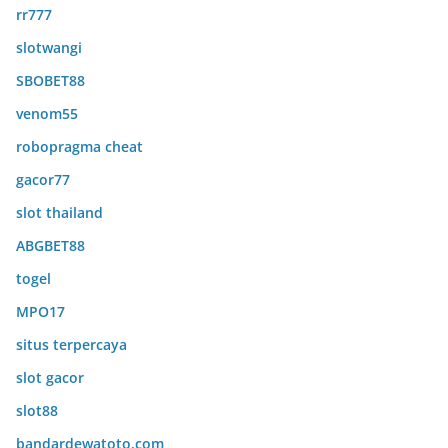
rr777
slotwangi
SBOBET88
venom55
robopragma cheat
gacor77
slot thailand
ABGBET88
togel
MPO17
situs terpercaya
slot gacor
slot88
bandardewatoto.com