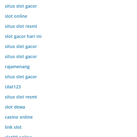
situs slot gacor
slot online
situs slot resmi
slot gacor hari ini
situs slot gacor
situs slot gacor
rajamenang
situs slot gacor
Ulat123
situs slot resmi
slot dewa
casino online
link slot