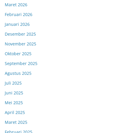
Maret 2026
Februari 2026
Januari 2026
Desember 2025
November 2025
Oktober 2025
September 2025
Agustus 2025
Juli 2025
Juni 2025
Mei 2025
April 2025
Maret 2025
Februari 2025