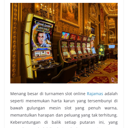
Menang besar di turnamen slot online
Rajamas
adalah
seperti menemukan harta karun yang tersembunyi di
bawah gulungan mesin slot yang penuh warna,
memantulkan harapan dan peluang yang tak terhitung.
Keberuntungan di balik setiap putaran ini, yang