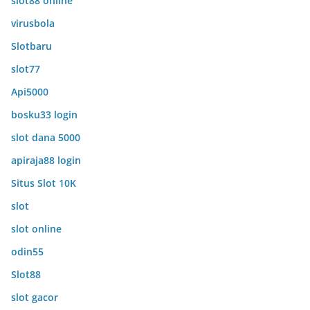
slot88 online
virusbola
Slotbaru
slot77
Api5000
bosku33 login
slot dana 5000
apiraja88 login
Situs Slot 10K
slot
slot online
odin55
Slot88
slot gacor