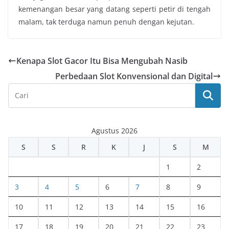
kemenangan besar yang datang seperti petir di tengah
malam, tak terduga namun penuh dengan kejutan.
Kenapa Slot Gacor Itu Bisa Mengubah Nasib
Perbedaan Slot Konvensional dan Digital
Agustus 2026
S
S
R
K
J
S
M
1
2
3
4
5
6
7
8
9
10
11
12
13
14
15
16
17
18
19
20
21
22
23