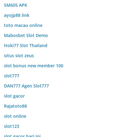
SM605 APK
ayojp88 link
toto macau online
Mabosbet Slot Demo
Hoki77 Slot Thailand
situs slot zeus
slot bonus new member 100
slot777
DAN777 Agen Slot777
slot gacor
Rajatoto88
slot online
slot123
slot gacor hari ini