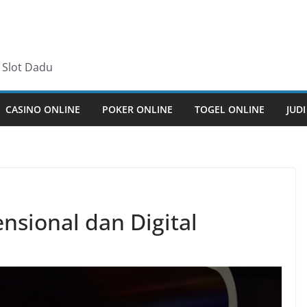
 Slot Dadu
CASINO ONLINE
POKER ONLINE
TOGEL ONLINE
JUD
nsional dan Digital