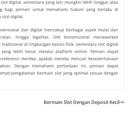
slot digital, sementara yang lain mungkin lebih longgar atau
ing bagi pemain untuk memahami hukum yang berlaku di
lot digital.
nvensional dan digital mencakup berbagai aspek mulai dari
atan, hingga legalitas. Slot konvensional menawarkan
adisional di lingkungan kasino fisik, sementara slot digital
si yang lebih besar melalui platform online. Pemain dapat
n preferensi mereka, apakah mereka mencari kesederhanaan
 akses. Dengan memahami perbedaan ini, pemain dapat
kmati pengalaman bermain slot yang optimal sesuai dengan
Bermain Slot Dengan Deposit Kecil