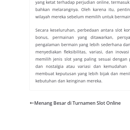
yang ketat terhadap perjudian online, termasuk 
bahkan melarangnya. Oleh karena itu, pent
wilayah mereka sebelum memilih untuk bermain s
Secara keseluruhan, perbedaan antara slot ko
bonus, permainan yang ditawarkan, persyar
pengalaman bermain yang lebih sederhana dan tr
menyediakan fleksibilitas, variasi, dan inova
memilih jenis slot yang paling sesuai denga
dan nostalgia atau variasi dan kemudahan
membuat keputusan yang lebih bijak dan meni
kebutuhan dan keinginan mereka.
Menang Besar di Turnamen Slot Online