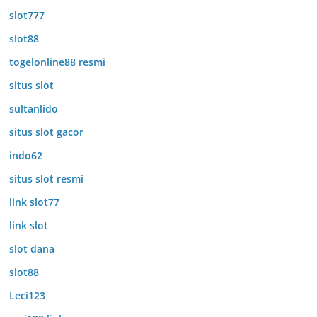
slot777
slot88
togelonline88 resmi
situs slot
sultanlido
situs slot gacor
indo62
situs slot resmi
link slot77
link slot
slot dana
slot88
Leci123