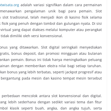
twisata.org
adalah variasi signifikan dalam cara permainan
g menawarkan pengalaman unik bagi para pemain. Slot
slot tradisional, telah menjadi ikon di kasino fisik selama
isik yang penuh dengan tombol dan gulungan nyata. Di sisi
uk virtual yang dapat diakses melalui komputer atau perangkat
ak dimiliki oleh versi konvensional.
nus yang ditawarkan. Slot digital seringkali menyediakan
 gratis, bonus deposit, dan promosi mingguan atau bulanan
nkan pemain. Bonus ini tidak hanya meningkatkan peluang
nan dengan memberikan ekstra nilai bagi setiap taruhan.
an bonus yang lebih terbatas, seperti jackpot progresif atau
g bergantung pada mesin dan kasino tempat mesin tersebut
perbedaan mencolok antara slot konvensional dan digital.
ang lebih sederhana dengan sedikit variasi tema dan fitur
ol klasik seperti buah, angka, dan angka tujuh, serta