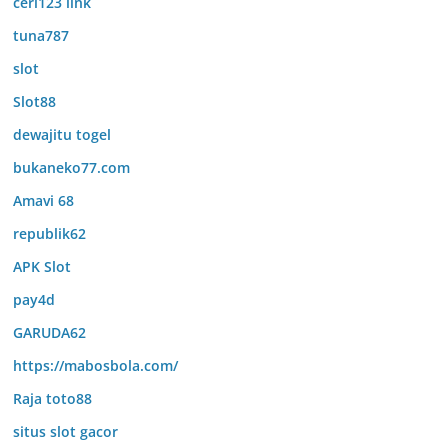
ceri123 link
tuna787
slot
Slot88
dewajitu togel
bukaneko77.com
Amavi 68
republik62
APK Slot
pay4d
GARUDA62
https://mabosbola.com/
Raja toto88
situs slot gacor